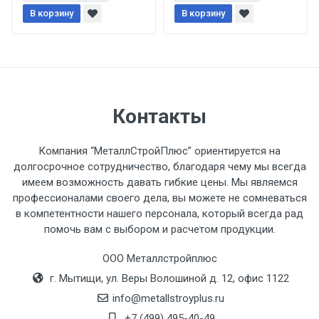
При доставке товара, Клиент заранее
В корзину
В корзину
обязан обеспечить подъезные пути для
разгружаемого а/м. На разгрузку
автомобиля предоставляется не более 2-х
часов.
Стоимость доставки по РФ
Контакты
рассчитывается индивидуально.
Компания “МеталлСтройПлюс” ориентируется на
долгосрочное сотрудничество, благодаря чему мы всегда
имеем возможность давать гибкие цены. Мы являемся
профессионалами своего дела, вы можете не сомневаться
Тип
Ставка
ТТК
Садовое
1к
в компетентности нашего персонала, который всегда рад
помочь вам с выбором и расчетом продукции.
транспорта
по
Москве
ООО Металлстройплюс
(7+1ч.)
г. Мытищи, ул. Веры Волошиной д. 12, офис 1122
info@metallstroyplus.ru
Груз до 6 м,
5500 с
500
500
27р
+7 (499) 495-40-49