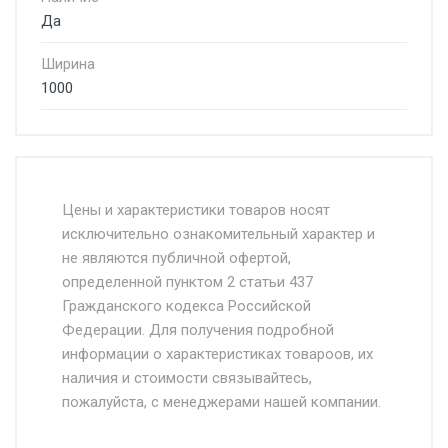
Да
Ширина
1000
Стоимость доставки от 4500 руб. по
Москве и Московской области.
Цены и характеристики товаров носят
исключительно ознакомительный характер и
Доставка осуществляется собственным и
не являются публичной офертой,
определенной пунктом 2 статьи 437
наёмным транспортом, стоимость
Гражданского кодекса Российской
доставки рассчитывается Ставка + км от
Федерации. Для получения подробной
МКАД, Въезд на ТТК и Садовое кольцо +
информации о характеристиках товароов, их
от 500.
наличия и стоимости связывайтесь,
пожалуйста, с менеджерами нашей компании.
Доставка в течении 1 рабочего дня 24/7.