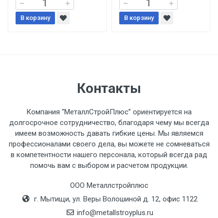
При доставке товара, Клиент заранее
В корзину
В корзину
обязан обеспечить подъезные пути для
разгружаемого а/м. На разгрузку
автомобиля предоставляется не более 2-х
часов.
Стоимость доставки по РФ
Контакты
рассчитывается индивидуально.
Компания “МеталлСтройПлюс” ориентируется на
долгосрочное сотрудничество, благодаря чему мы всегда
имеем возможность давать гибкие цены. Мы являемся
профессионалами своего дела, вы можете не сомневаться
Тип
Ставка
ТТК
Садовое
1к
в компетентности нашего персонала, который всегда рад
помочь вам с выбором и расчетом продукции.
транспорта
по
Москве
ООО Металлстройплюс
(7+1ч.)
г. Мытищи, ул. Веры Волошиной д. 12, офис 1122
info@metallstroyplus.ru
Груз до 6 м,
5500 с
500
500
27р