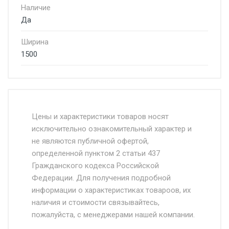
Наличие
Да
Ширина
1500
Стоимость доставки от 4500 руб. по
Москве и Московской области.
Цены и характеристики товаров носят
исключительно ознакомительный характер и
Доставка осуществляется собственным и
не являются публичной офертой,
определенной пунктом 2 статьи 437
наёмным транспортом, стоимость
Гражданского кодекса Российской
доставки рассчитывается Ставка + км от
Федерации. Для получения подробной
МКАД, Въезд на ТТК и Садовое кольцо +
информации о характеристиках товароов, их
от 500.
наличия и стоимости связывайтесь,
пожалуйста, с менеджерами нашей компании.
Доставка в течении 1 рабочего дня 24/7.