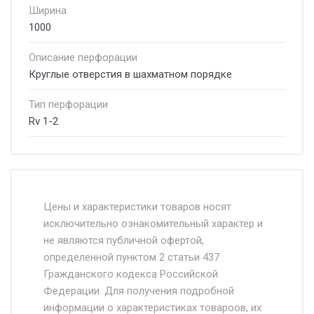
Ширина
1000
Описание перфорации
Круглые отверстия в шахматном порядке
Тип перфорации
Rv 1-2
Стоимость доставки от 4500 руб. по
Москве и Московской области.
Цены и характеристики товаров носят
исключительно ознакомительный характер и
Доставка осуществляется собственным и
не являются публичной офертой,
определенной пунктом 2 статьи 437
наёмным транспортом, стоимость
Гражданского кодекса Российской
доставки рассчитывается Ставка + км от
Федерации. Для получения подробной
МКАД, Въезд на ТТК и Садовое кольцо +
информации о характеристиках товароов, их
от 500.