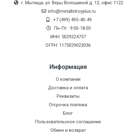
г. Мытищи, ул. Веры Волошиной д. 12, офис 1122
(7+1ч.)
info@metallstroyplus.ru
Груз до 6 м,
5500 с
500
500
27р
+7 (499) 495-40-49
вес до 1.5 тн
НДС
МК
Пн-Пт : 9:00-18:00
ИНН: 5029224757
Груз до 6 м,
6500 с
1000
1000
35р
ОГРН: 1175029023036
вес до 2 тн
НДС
МК
Информация
Груз до 6 м,
7500 с
1000
1000
35р
вес до 3 тн
НДС
МК
О компании
Доставка и оплата
Груз до 6 м,
9000 с
1000
1000
40р
Реквизиты
вес до 5 тн
НДС
МК
Отсрочка платежа
Груз до 6 м,
10000 с
1500
1500
45р
Блог
вес до 8 тн
НДС
МК
Пользовательское соглашение
Обмен и возврат