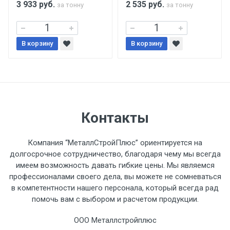
3 933
руб.
2 535
руб.
за тонну
за тонну
Уведомление об оплате обязательно.
В корзину
При доставке товара, Клиент заранее
В корзину
обязан обеспечить подъезные пути для
разгружаемого а/м. На разгрузку
автомобиля предоставляется не более 2-х
часов.
Контакты
Стоимость доставки по РФ
рассчитывается индивидуально.
Компания “МеталлСтройПлюс” ориентируется на
долгосрочное сотрудничество, благодаря чему мы всегда
имеем возможность давать гибкие цены. Мы являемся
профессионалами своего дела, вы можете не сомневаться
в компетентности нашего персонала, который всегда рад
Тип
Ставка
ТТК
Садовое
1к
помочь вам с выбором и расчетом продукции.
транспорта
по
ООО Металлстройплюс
Москве