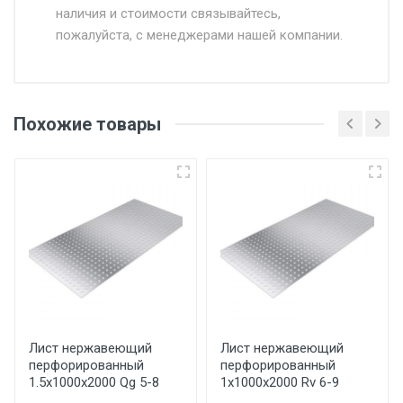
наличия и стоимости связывайтесь,
пожалуйста, с менеджерами нашей компании.
Доставка в течении 1 рабочего дня 24/7.
Отгрузка товара производится при наличии
оригинала доверенности и паспорта. При
Похожие товары
несоблюдении указанных требований,
поставщик вправе отказать покупателю в
передаче товара без возмещения каких-
либо убытков, и требовать от покупателя
уплаты понесенных расходов.
Самовывоз со склада г. Ивантеевка
Центральный проезд 27. Погрузка
производится только в открытую машину.
Ручная погрузка оплачивается
Лист нержавеющий
Лист нержавеющий
перфорированный
перфорированный
дополнительно в размере, установленном
1.5х1000х2000 Qg 5-8
1х1000х2000 Rv 6-9
поставщиком.