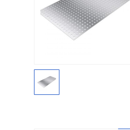
Производство
Штакетник
Черный металлопрокат
Нержавеющий металлопрокат
Трубы
Детали трубопроводов и
метизы
Оцинкованный металлопрокат
Запорная арматура
Цветные металлы
Поликарбонат
ЖБИ