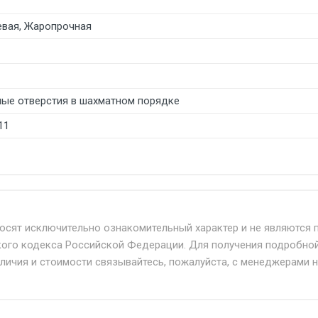
вая, Жаропрочная
лые отверстия в шахматном порядке
11
б. по Москве и Московской области.
твенным и наёмным транспортом, стоимость доставки расс
носят исключительно ознакомительный характер и не являются 
кого кодекса Российской Федерации. Для получения подробно
+ от 500.
аличия и стоимости связывайтесь, пожалуйста, с менеджерами 
дня 24/7.
при наличии оригинала доверенности и паспорта. При нес