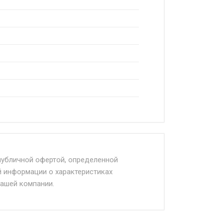
читывается Ставка + км от МКАД,
публичной офертой, определенной
й информации о характеристиках
нашей компании.
облюдении указанных требований,