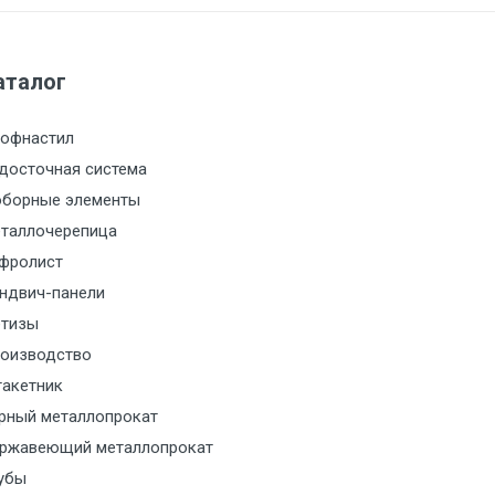
м за МКАД
аталог
м за МКАД
офнастил
м за МКАД
досточная система
борные элементы
м за МКАД
таллочерепица
м за МКАД
фролист
ндвич-панели
м за МКАД
тизы
оизводство
м за МКАД
акетник
рный металлопрокат
ласованию с транспортным
ржавеющий металлопрокат
ом
убы