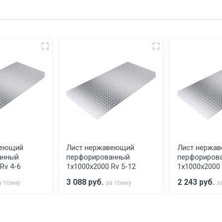
упателю в передаче товара без возмещения каких-либо уб
еевка Центральный проезд 27. Погрузка производится толь
ительно в размере, установленном поставщиком.
ельно.
аранее обязан обеспечить подъезные пути для разгружаемо
асов.
веющий
Лист нержавеющий
Лист нержа
считывается индивидуально.
анный
перфорированный
перфориров
Rv 4-6
1х1000х2000 Rv 5-12
1х1000х2000 
3 088
руб.
2 243
руб.
а тонну
за тонну
з
Ставка по Москве
ТТК
Садовое
1км з
(7+1ч.)