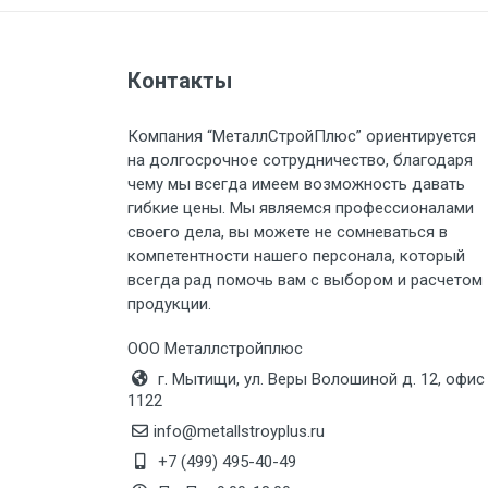
Груз до 6 м, вес до 1.5 тн
Контакты
Груз до 6 м, вес до 2 тн
Компания “МеталлСтройПлюс” ориентируется
Груз до 6 м, вес до 3 тн
на долгосрочное сотрудничество, благодаря
чему мы всегда имеем возможность давать
Груз до 6 м, вес до 5 тн
гибкие цены. Мы являемся профессионалами
своего дела, вы можете не сомневаться в
Груз до 6 м, вес до 8 тн
компетентности нашего персонала, который
всегда рад помочь вам с выбором и расчетом
продукции.
Груз до 6 м, вес до 10 тн
ООО Металлстройплюс
Груз до 12 м, вес до 20 тн
г. Мытищи, ул. Веры Волошиной д. 12, офис
1122
Манипулятор до 6 м, вес до 5 тн
info@metallstroyplus.ru
+7 (499) 495-40-49