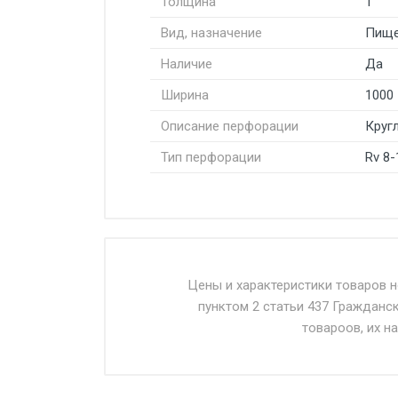
Толщина
1
Вид, назначение
Пище
Наличие
Да
Ширина
1000
Описание перфорации
Круг
Тип перфорации
Rv 8-
Стоимость доставки от 4500 ру
Доставка осуществляется собс
Цены и характеристики товаров 
пунктом 2 статьи 437 Гражданс
Въезд на ТТК и Садовое кольцо 
товароов, их н
Доставка в течении 1 рабочего 
Отгрузка товара производится 