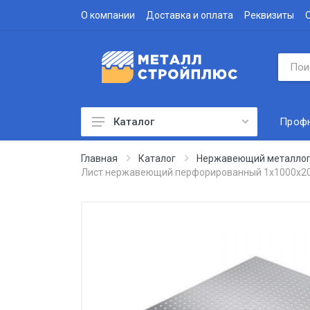
О компании
Доставка и оплата
Реквизиты
Проф
Каталог
Профнастил
Главная
Каталог
Нержавеющий металлоп
Лист нержавеющий перфорированный 1х1000х20
Водосточная система
Доборные элементы
Металлочерепица
Гофролист
Сэндвич-панели
Метизы