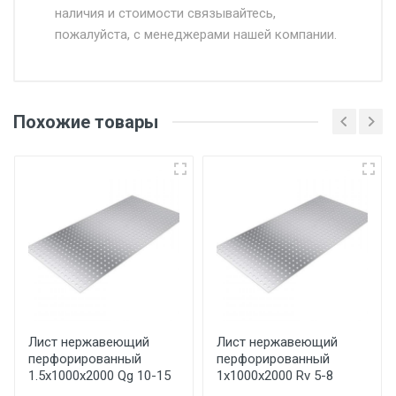
наличия и стоимости связывайтесь,
пожалуйста, с менеджерами нашей компании.
Доставка в течении 1 рабочего дня 24/7.
Отгрузка товара производится при наличии
оригинала доверенности и паспорта. При
Похожие товары
несоблюдении указанных требований,
поставщик вправе отказать покупателю в
передаче товара без возмещения каких-
либо убытков, и требовать от покупателя
уплаты понесенных расходов.
Самовывоз со склада г. Ивантеевка
Центральный проезд 27. Погрузка
производится только в открытую машину.
Ручная погрузка оплачивается
Лист нержавеющий
Лист нержавеющий
перфорированный
перфорированный
дополнительно в размере, установленном
1.5х1000х2000 Qg 10-15
1х1000х2000 Rv 5-8
поставщиком.