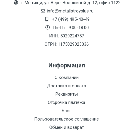
г. Мытищи, ул. Веры Волошиной д. 12, офис 1122
(7+1ч.)
info@metallstroyplus.ru
Груз до 6 м,
5500 с
500
500
27р
+7 (499) 495-40-49
вес до 1.5 тн
НДС
МК
Пн-Пт : 9:00-18:00
ИНН: 5029224757
Груз до 6 м,
6500 с
1000
1000
35р
ОГРН: 1175029023036
вес до 2 тн
НДС
МК
Информация
Груз до 6 м,
7500 с
1000
1000
35р
вес до 3 тн
НДС
МК
О компании
Доставка и оплата
Груз до 6 м,
9000 с
1000
1000
40р
Реквизиты
вес до 5 тн
НДС
МК
Отсрочка платежа
Груз до 6 м,
10000 с
1500
1500
45р
Блог
вес до 8 тн
НДС
МК
Пользовательское соглашение
Обмен и возврат