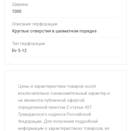
Ширина
1000
Описание перфорации
Круглые отверстия в шахматном порядке
Тип перфорации
Rv 5-12
Стоимость доставки от 4500 руб. по
Москве и Московской области.
Цены и характеристики товаров носят
исключительно ознакомительный характер и
Доставка осуществляется собственным и
не являются публичной офертой,
определенной пунктом 2 статьи 437
наёмным транспортом, стоимость
Гражданского кодекса Российской
доставки рассчитывается Ставка + км от
Федерации. Для получения подробной
МКАД, Въезд на ТТК и Садовое кольцо +
информации о характеристиках товароов, их
от 500.