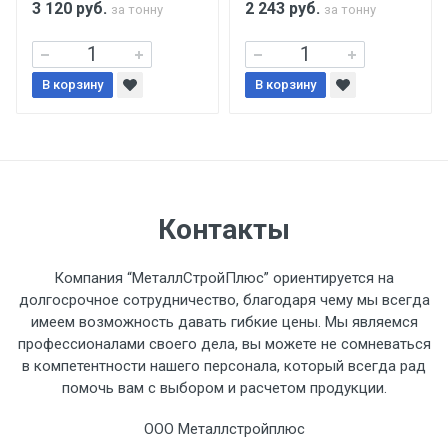
3 120
руб.
2 243
руб.
за тонну
за тонну
Уведомление об оплате обязательно.
В корзину
При доставке товара, Клиент заранее
В корзину
обязан обеспечить подъезные пути для
разгружаемого а/м. На разгрузку
автомобиля предоставляется не более 2-х
часов.
Контакты
Стоимость доставки по РФ
рассчитывается индивидуально.
Компания “МеталлСтройПлюс” ориентируется на
долгосрочное сотрудничество, благодаря чему мы всегда
имеем возможность давать гибкие цены. Мы являемся
профессионалами своего дела, вы можете не сомневаться
в компетентности нашего персонала, который всегда рад
Тип
Ставка
ТТК
Садовое
1к
помочь вам с выбором и расчетом продукции.
транспорта
по
ООО Металлстройплюс
Москве