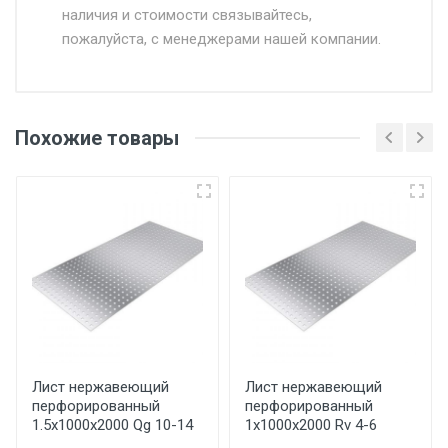
наличия и стоимости связывайтесь,
пожалуйста, с менеджерами нашей компании.
Доставка в течении 1 рабочего дня 24/7.
Отгрузка товара производится при наличии
оригинала доверенности и паспорта. При
Похожие товары
несоблюдении указанных требований,
поставщик вправе отказать покупателю в
передаче товара без возмещения каких-
либо убытков, и требовать от покупателя
уплаты понесенных расходов.
Самовывоз со склада г. Ивантеевка
Центральный проезд 27. Погрузка
производится только в открытую машину.
Ручная погрузка оплачивается
Лист нержавеющий
Лист нержавеющий
перфорированный
перфорированный
дополнительно в размере, установленном
1.5х1000х2000 Qg 10-14
1х1000х2000 Rv 4-6
поставщиком.