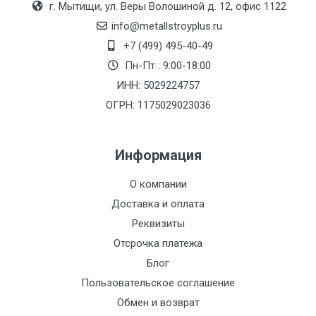
г. Мытищи, ул. Веры Волошиной д. 12, офис 1122
(7+1ч.)
info@metallstroyplus.ru
Груз до 6 м,
5500 с
500
500
27р
+7 (499) 495-40-49
вес до 1.5 тн
НДС
МК
Пн-Пт : 9:00-18:00
ИНН: 5029224757
Груз до 6 м,
6500 с
1000
1000
35р
ОГРН: 1175029023036
вес до 2 тн
НДС
МК
Информация
Груз до 6 м,
7500 с
1000
1000
35р
вес до 3 тн
НДС
МК
О компании
Доставка и оплата
Груз до 6 м,
9000 с
1000
1000
40р
Реквизиты
вес до 5 тн
НДС
МК
Отсрочка платежа
Груз до 6 м,
10000 с
1500
1500
45р
Блог
вес до 8 тн
НДС
МК
Пользовательское соглашение
Обмен и возврат