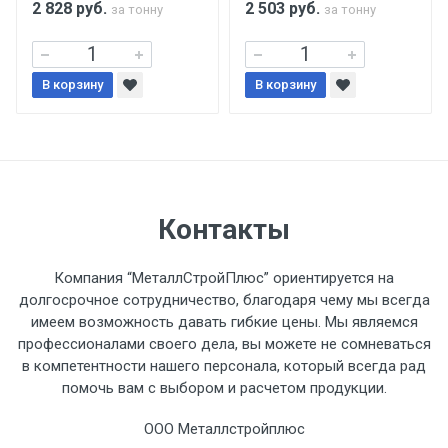
2 828
руб.
2 503
руб.
за тонну
за тонну
Уведомление об оплате обязательно.
В корзину
При доставке товара, Клиент заранее
В корзину
обязан обеспечить подъезные пути для
разгружаемого а/м. На разгрузку
автомобиля предоставляется не более 2-х
часов.
Контакты
Стоимость доставки по РФ
рассчитывается индивидуально.
Компания “МеталлСтройПлюс” ориентируется на
долгосрочное сотрудничество, благодаря чему мы всегда
имеем возможность давать гибкие цены. Мы являемся
профессионалами своего дела, вы можете не сомневаться
в компетентности нашего персонала, который всегда рад
Тип
Ставка
ТТК
Садовое
1к
помочь вам с выбором и расчетом продукции.
транспорта
по
ООО Металлстройплюс
Москве