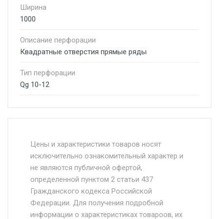
Ширина
1000
Описание перфорации
Квадратные отверстия прямые ряды
Тип перфорации
Qg 10-12
Стоимость доставки от 4500 руб. по
Москве и Московской области.
Цены и характеристики товаров носят
исключительно ознакомительный характер и
Доставка осуществляется собственным и
не являются публичной офертой,
определенной пунктом 2 статьи 437
наёмным транспортом, стоимость
Гражданского кодекса Российской
доставки рассчитывается Ставка + км от
Федерации. Для получения подробной
МКАД, Въезд на ТТК и Садовое кольцо +
информации о характеристиках товароов, их
от 500.