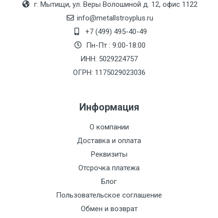
г. Мытищи, ул. Веры Волошиной д. 12, офис 1122
(7+1ч.)
info@metallstroyplus.ru
Груз до 6 м,
5500 с
500
500
27р
+7 (499) 495-40-49
вес до 1.5 тн
НДС
МК
Пн-Пт : 9:00-18:00
ИНН: 5029224757
Груз до 6 м,
6500 с
1000
1000
35р
ОГРН: 1175029023036
вес до 2 тн
НДС
МК
Информация
Груз до 6 м,
7500 с
1000
1000
35р
вес до 3 тн
НДС
МК
О компании
Доставка и оплата
Груз до 6 м,
9000 с
1000
1000
40р
Реквизиты
вес до 5 тн
НДС
МК
Отсрочка платежа
Груз до 6 м,
10000 с
1500
1500
45р
Блог
вес до 8 тн
НДС
МК
Пользовательское соглашение
Обмен и возврат