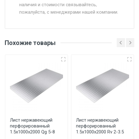
наличия и стоимости связывайтесь,
пожалуйста, с менеджерами нашей компании.
Доставка в течении 1 рабочего дня 24/7.
Отгрузка товара производится при наличии
оригинала доверенности и паспорта. При
Похожие товары
несоблюдении указанных требований,
поставщик вправе отказать покупателю в
передаче товара без возмещения каких-
либо убытков, и требовать от покупателя
уплаты понесенных расходов.
Самовывоз со склада г. Ивантеевка
Центральный проезд 27. Погрузка
производится только в открытую машину.
Ручная погрузка оплачивается
Лист нержавеющий
Лист нержавеющий
перфорированный
перфорированный
дополнительно в размере, установленном
1.5х1000х2000 Qg 5-8
1.5х1000х2000 Rv 2-3.5
поставщиком.