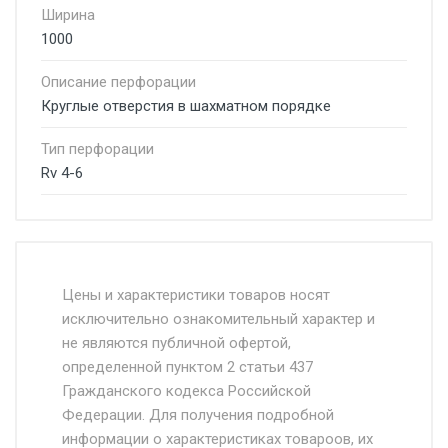
Ширина
1000
Описание перфорации
Круглые отверстия в шахматном порядке
Тип перфорации
Rv 4-6
Стоимость доставки от 4500 руб. по
Москве и Московской области.
Цены и характеристики товаров носят
исключительно ознакомительный характер и
Доставка осуществляется собственным и
не являются публичной офертой,
определенной пунктом 2 статьи 437
наёмным транспортом, стоимость
Гражданского кодекса Российской
доставки рассчитывается Ставка + км от
Федерации. Для получения подробной
МКАД, Въезд на ТТК и Садовое кольцо +
информации о характеристиках товароов, их
от 500.