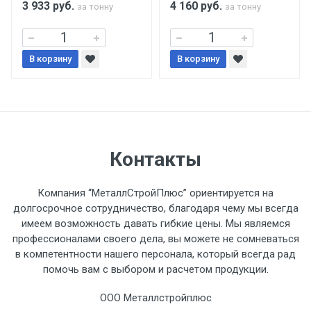
3 933
руб.
4 160
руб.
за тонну
за тонну
Уведомление об оплате обязательно.
В корзину
При доставке товара, Клиент заранее
В корзину
обязан обеспечить подъезные пути для
разгружаемого а/м. На разгрузку
автомобиля предоставляется не более 2-х
часов.
Контакты
Стоимость доставки по РФ
рассчитывается индивидуально.
Компания “МеталлСтройПлюс” ориентируется на
долгосрочное сотрудничество, благодаря чему мы всегда
имеем возможность давать гибкие цены. Мы являемся
профессионалами своего дела, вы можете не сомневаться
в компетентности нашего персонала, который всегда рад
Тип
Ставка
ТТК
Садовое
1к
помочь вам с выбором и расчетом продукции.
транспорта
по
ООО Металлстройплюс
Москве