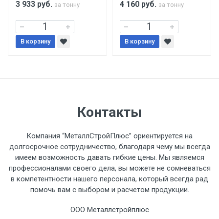
3 933
руб.
4 160
руб.
за тонну
за тонну
Уведомление об оплате обязательно.
В корзину
При доставке товара, Клиент заранее
В корзину
обязан обеспечить подъезные пути для
разгружаемого а/м. На разгрузку
автомобиля предоставляется не более 2-х
часов.
Контакты
Стоимость доставки по РФ
рассчитывается индивидуально.
Компания “МеталлСтройПлюс” ориентируется на
долгосрочное сотрудничество, благодаря чему мы всегда
имеем возможность давать гибкие цены. Мы являемся
профессионалами своего дела, вы можете не сомневаться
в компетентности нашего персонала, который всегда рад
Тип
Ставка
ТТК
Садовое
1к
помочь вам с выбором и расчетом продукции.
транспорта
по
ООО Металлстройплюс
Москве