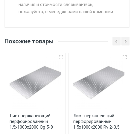
наличия и стоимости связывайтесь,
пожалуйста, с менеджерами нашей компании.
Доставка в течении 1 рабочего дня 24/7.
Отгрузка товара производится при наличии
оригинала доверенности и паспорта. При
Похожие товары
несоблюдении указанных требований,
поставщик вправе отказать покупателю в
передаче товара без возмещения каких-
либо убытков, и требовать от покупателя
уплаты понесенных расходов.
Самовывоз со склада г. Ивантеевка
Центральный проезд 27. Погрузка
производится только в открытую машину.
Ручная погрузка оплачивается
Лист нержавеющий
Лист нержавеющий
перфорированный
перфорированный
дополнительно в размере, установленном
1.5х1000х2000 Qg 5-8
1.5х1000х2000 Rv 2-3.5
поставщиком.