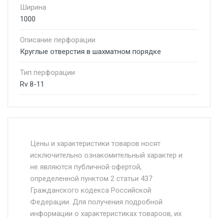
Ширина
1000
Описание перфорации
Круглые отверстия в шахматном порядке
Тип перфорации
Rv 8-11
Стоимость доставки от 4500 руб. по
Москве и Московской области.
Цены и характеристики товаров носят
исключительно ознакомительный характер и
Доставка осуществляется собственным и
не являются публичной офертой,
определенной пунктом 2 статьи 437
наёмным транспортом, стоимость
Гражданского кодекса Российской
доставки рассчитывается Ставка + км от
Федерации. Для получения подробной
МКАД, Въезд на ТТК и Садовое кольцо +
информации о характеристиках товароов, их
от 500.