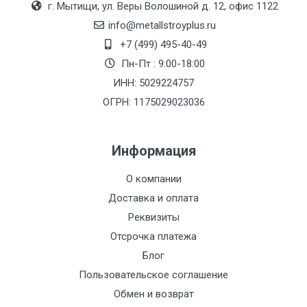
г. Мытищи, ул. Веры Волошиной д. 12, офис 1122
(7+1ч.)
info@metallstroyplus.ru
Груз до 6 м,
5500 с
500
500
27р
+7 (499) 495-40-49
вес до 1.5 тн
НДС
МК
Пн-Пт : 9:00-18:00
ИНН: 5029224757
Груз до 6 м,
6500 с
1000
1000
35р
ОГРН: 1175029023036
вес до 2 тн
НДС
МК
Информация
Груз до 6 м,
7500 с
1000
1000
35р
вес до 3 тн
НДС
МК
О компании
Доставка и оплата
Груз до 6 м,
9000 с
1000
1000
40р
Реквизиты
вес до 5 тн
НДС
МК
Отсрочка платежа
Груз до 6 м,
10000 с
1500
1500
45р
Блог
вес до 8 тн
НДС
МК
Пользовательское соглашение
Обмен и возврат