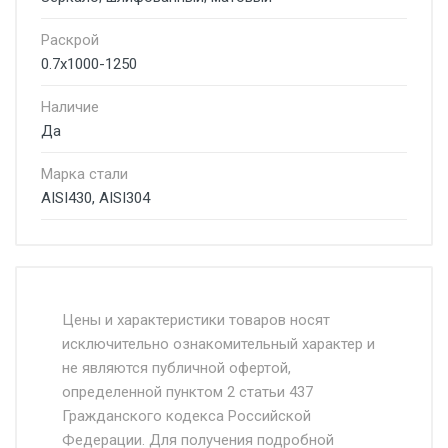
Раскрой
0.7x1000-1250
Наличие
Да
Марка стали
AISI430, AISI304
Стоимость доставки от 4500 руб. по
Москве и Московской области.
Цены и характеристики товаров носят
исключительно ознакомительный характер и
Доставка осуществляется собственным и
не являются публичной офертой,
определенной пунктом 2 статьи 437
наёмным транспортом, стоимость
Гражданского кодекса Российской
доставки рассчитывается Ставка + км от
Федерации. Для получения подробной
МКАД, Въезд на ТТК и Садовое кольцо +