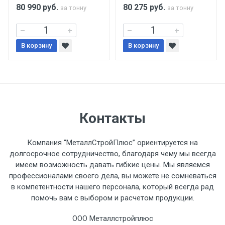
поставщиком.
80 990
руб.
80 275
руб.
за тонну
за тонну
Уведомление об оплате обязательно.
В корзину
В корзину
При доставке товара, Клиент заранее
обязан обеспечить подъезные пути для
разгружаемого а/м. На разгрузку
автомобиля предоставляется не более 2-х
часов.
Контакты
Стоимость доставки по РФ
Компания “МеталлСтройПлюс” ориентируется на
рассчитывается индивидуально.
долгосрочное сотрудничество, благодаря чему мы всегда
имеем возможность давать гибкие цены. Мы являемся
профессионалами своего дела, вы можете не сомневаться
в компетентности нашего персонала, который всегда рад
помочь вам с выбором и расчетом продукции.
Тип
Ставка
ТТК
Садовое
1к
транспорта
по
ООО Металлстройплюс