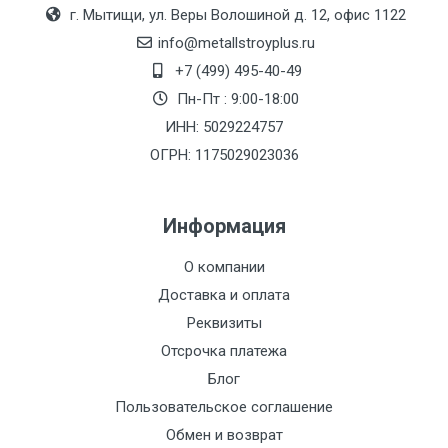
Москве
г. Мытищи, ул. Веры Волошиной д. 12, офис 1122
(7+1ч.)
info@metallstroyplus.ru
+7 (499) 495-40-49
Груз до 6 м,
5500 с
500
500
27р
Пн-Пт : 9:00-18:00
вес до 1.5 тн
НДС
МК
ИНН: 5029224757
ОГРН: 1175029023036
Груз до 6 м,
6500 с
1000
1000
35р
вес до 2 тн
НДС
МК
Информация
Груз до 6 м,
7500 с
1000
1000
35р
О компании
вес до 3 тн
НДС
МК
Доставка и оплата
Груз до 6 м,
9000 с
1000
1000
40р
Реквизиты
вес до 5 тн
НДС
МК
Отсрочка платежа
Блог
Груз до 6 м,
10000 с
1500
1500
45р
Пользовательское соглашение
вес до 8 тн
НДС
МК
Обмен и возврат