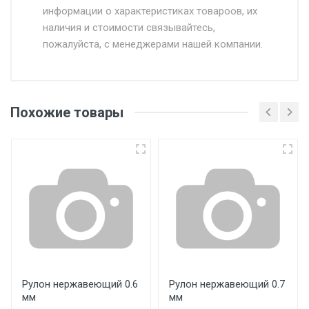
информации о характеристиках товароов, их
от 500.
наличия и стоимости связывайтесь,
пожалуйста, с менеджерами нашей компании.
Доставка в течении 1 рабочего дня 24/7.
Отгрузка товара производится при наличии
оригинала доверенности и паспорта. При
Похожие товары
несоблюдении указанных требований,
поставщик вправе отказать покупателю в
передаче товара без возмещения каких-
либо убытков, и требовать от покупателя
уплаты понесенных расходов.
Самовывоз со склада г. Ивантеевка
Центральный проезд 27. Погрузка
производится только в открытую машину.
Ручная погрузка оплачивается
Рулон нержавеющий 0.6
Рулон нержавеющий 0.7
мм
мм
дополнительно в размере, установленном