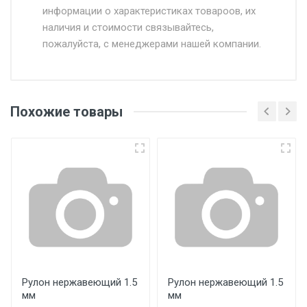
информации о характеристиках товароов, их
от 500.
наличия и стоимости связывайтесь,
пожалуйста, с менеджерами нашей компании.
Доставка в течении 1 рабочего дня 24/7.
Отгрузка товара производится при наличии
оригинала доверенности и паспорта. При
Похожие товары
несоблюдении указанных требований,
поставщик вправе отказать покупателю в
передаче товара без возмещения каких-
либо убытков, и требовать от покупателя
уплаты понесенных расходов.
Самовывоз со склада г. Ивантеевка
Центральный проезд 27. Погрузка
производится только в открытую машину.
Ручная погрузка оплачивается
Рулон нержавеющий 1.5
Рулон нержавеющий 1.5
мм
мм
дополнительно в размере, установленном