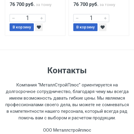
поставщиком.
76 700
руб.
76 700
руб.
за тонну
за тонну
Уведомление об оплате обязательно.
В корзину
В корзину
При доставке товара, Клиент заранее
обязан обеспечить подъезные пути для
разгружаемого а/м. На разгрузку
автомобиля предоставляется не более 2-х
часов.
Контакты
Стоимость доставки по РФ
Компания “МеталлСтройПлюс” ориентируется на
рассчитывается индивидуально.
долгосрочное сотрудничество, благодаря чему мы всегда
имеем возможность давать гибкие цены. Мы являемся
профессионалами своего дела, вы можете не сомневаться
в компетентности нашего персонала, который всегда рад
помочь вам с выбором и расчетом продукции.
Тип
Ставка
ТТК
Садовое
1к
транспорта
по
ООО Металлстройплюс