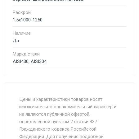
Раскрой
1.5x1000-1250
Наличие
Да
Марка стали
AISI430, AISI304
Стоимость доставки от 4500 руб. по
Москве и Московской области.
Цены и характеристики товаров носят
исключительно ознакомительный характер и
Доставка осуществляется собственным и
не являются публичной офертой,
определенной пунктом 2 статьи 437
наёмным транспортом, стоимость
Гражданского кодекса Российской
доставки рассчитывается Ставка + км от
Федерации. Для получения подробной
МКАД, Въезд на ТТК и Садовое кольцо +