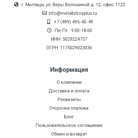
Москве
г. Мытищи, ул. Веры Волошиной д. 12, офис 1122
(7+1ч.)
info@metallstroyplus.ru
+7 (499) 495-40-49
Груз до 6 м,
5500 с
500
500
27р
Пн-Пт : 9:00-18:00
вес до 1.5 тн
НДС
МК
ИНН: 5029224757
ОГРН: 1175029023036
Груз до 6 м,
6500 с
1000
1000
35р
вес до 2 тн
НДС
МК
Информация
Груз до 6 м,
7500 с
1000
1000
35р
О компании
вес до 3 тн
НДС
МК
Доставка и оплата
Груз до 6 м,
9000 с
1000
1000
40р
Реквизиты
вес до 5 тн
НДС
МК
Отсрочка платежа
Блог
Груз до 6 м,
10000 с
1500
1500
45р
Пользовательское соглашение
вес до 8 тн
НДС
МК
Обмен и возврат