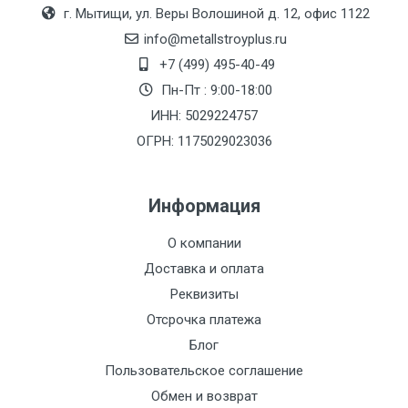
Москве
г. Мытищи, ул. Веры Волошиной д. 12, офис 1122
(7+1ч.)
info@metallstroyplus.ru
+7 (499) 495-40-49
Груз до 6 м,
5500 с
500
500
27р
Пн-Пт : 9:00-18:00
вес до 1.5 тн
НДС
МК
ИНН: 5029224757
ОГРН: 1175029023036
Груз до 6 м,
6500 с
1000
1000
35р
вес до 2 тн
НДС
МК
Информация
Груз до 6 м,
7500 с
1000
1000
35р
О компании
вес до 3 тн
НДС
МК
Доставка и оплата
Груз до 6 м,
9000 с
1000
1000
40р
Реквизиты
вес до 5 тн
НДС
МК
Отсрочка платежа
Блог
Груз до 6 м,
10000 с
1500
1500
45р
Пользовательское соглашение
вес до 8 тн
НДС
МК
Обмен и возврат