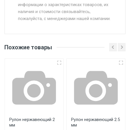
информации о характеристиках товароов, их
от 500.
наличия и стоимости связывайтесь,
пожалуйста, с менеджерами нашей компании.
Доставка в течении 1 рабочего дня 24/7.
Отгрузка товара производится при наличии
оригинала доверенности и паспорта. При
Похожие товары
несоблюдении указанных требований,
поставщик вправе отказать покупателю в
передаче товара без возмещения каких-
либо убытков, и требовать от покупателя
уплаты понесенных расходов.
Самовывоз со склада г. Ивантеевка
Центральный проезд 27. Погрузка
производится только в открытую машину.
Ручная погрузка оплачивается
Рулон нержавеющий 2
Рулон нержавеющий 2.5
мм
мм
дополнительно в размере, установленном