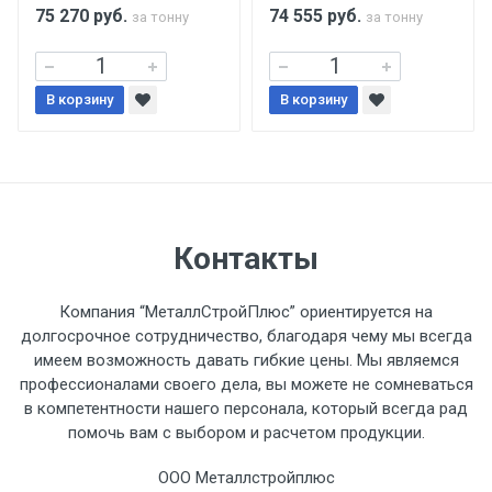
поставщиком.
75 270
руб.
74 555
руб.
за тонну
за тонну
Уведомление об оплате обязательно.
В корзину
В корзину
При доставке товара, Клиент заранее
обязан обеспечить подъезные пути для
разгружаемого а/м. На разгрузку
автомобиля предоставляется не более 2-х
часов.
Контакты
Стоимость доставки по РФ
Компания “МеталлСтройПлюс” ориентируется на
рассчитывается индивидуально.
долгосрочное сотрудничество, благодаря чему мы всегда
имеем возможность давать гибкие цены. Мы являемся
профессионалами своего дела, вы можете не сомневаться
в компетентности нашего персонала, который всегда рад
помочь вам с выбором и расчетом продукции.
Тип
Ставка
ТТК
Садовое
1к
транспорта
по
ООО Металлстройплюс