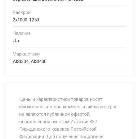
Раскрой
2x1000-1250
Наличие
Да
Марка стали
AISI304, AISI430
Стоимость доставки от 4500 руб. по
Москве и Московской области.
Цены и характеристики товаров носят
исключительно ознакомительный характер и
Доставка осуществляется собственным и
не являются публичной офертой,
определенной пунктом 2 статьи 437
наёмным транспортом, стоимость
Гражданского кодекса Российской
доставки рассчитывается Ставка + км от
Федерации. Для получения подробной
МКАД, Въезд на ТТК и Садовое кольцо +