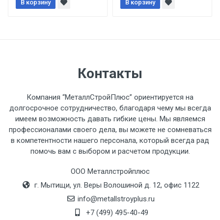
В корзину
В корзину
При доставке товара, Клиент заранее
обязан обеспечить подъезные пути для
разгружаемого а/м. На разгрузку
автомобиля предоставляется не более 2-х
часов.
Контакты
Стоимость доставки по РФ
Компания “МеталлСтройПлюс” ориентируется на
рассчитывается индивидуально.
долгосрочное сотрудничество, благодаря чему мы всегда
имеем возможность давать гибкие цены. Мы являемся
профессионалами своего дела, вы можете не сомневаться
в компетентности нашего персонала, который всегда рад
помочь вам с выбором и расчетом продукции.
Тип
Ставка
ТТК
Садовое
1к
транспорта
по
ООО Металлстройплюс
Москве
г. Мытищи, ул. Веры Волошиной д. 12, офис 1122
(7+1ч.)
info@metallstroyplus.ru
+7 (499) 495-40-49