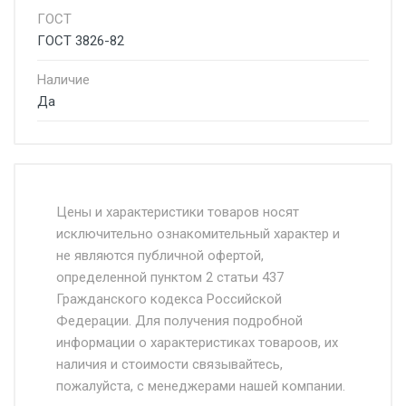
ГОСТ
ГОСТ 3826-82
Наличие
Да
Стоимость доставки от 4500 руб. по
Москве и Московской области.
Цены и характеристики товаров носят
исключительно ознакомительный характер и
Доставка осуществляется собственным и
не являются публичной офертой,
определенной пунктом 2 статьи 437
наёмным транспортом, стоимость
Гражданского кодекса Российской
доставки рассчитывается Ставка + км от
Федерации. Для получения подробной
МКАД, Въезд на ТТК и Садовое кольцо +
информации о характеристиках товароов, их
от 500.
наличия и стоимости связывайтесь,
пожалуйста, с менеджерами нашей компании.
Доставка в течении 1 рабочего дня 24/7.