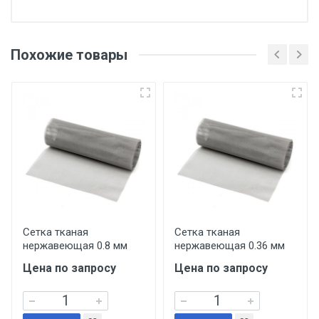
Отгрузка товара производится при наличии
оригинала доверенности и паспорта. При
Похожие товары
несоблюдении указанных требований,
поставщик вправе отказать покупателю в
передаче товара без возмещения каких-
либо убытков, и требовать от покупателя
уплаты понесенных расходов.
Самовывоз со склада г. Ивантеевка
Центральный проезд 27. Погрузка
производится только в открытую машину.
Ручная погрузка оплачивается
Сетка тканая
Сетка тканая
нержавеющая 0.8 мм
нержавеющая 0.36 мм
дополнительно в размере, установленном
поставщиком.
Цена по запросу
Цена по запросу
Уведомление об оплате обязательно.