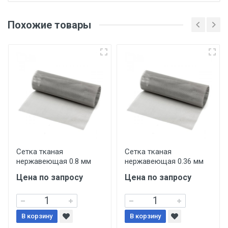
Отгрузка товара производится при наличии
оригинала доверенности и паспорта. При
Похожие товары
несоблюдении указанных требований,
поставщик вправе отказать покупателю в
передаче товара без возмещения каких-
либо убытков, и требовать от покупателя
уплаты понесенных расходов.
Самовывоз со склада г. Ивантеевка
Центральный проезд 27. Погрузка
производится только в открытую машину.
Ручная погрузка оплачивается
Сетка тканая
Сетка тканая
нержавеющая 0.8 мм
нержавеющая 0.36 мм
дополнительно в размере, установленном
поставщиком.
Цена по запросу
Цена по запросу
Уведомление об оплате обязательно.
В корзину
В корзину
При доставке товара, Клиент заранее