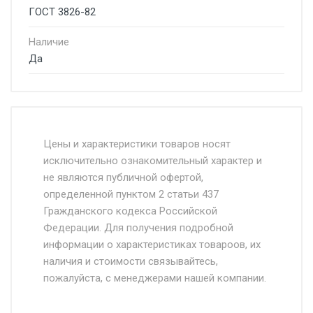
ГОСТ 3826-82
Наличие
Да
Стоимость доставки от 4500 руб. по
Москве и Московской области.
Цены и характеристики товаров носят
исключительно ознакомительный характер и
Доставка осуществляется собственным и
не являются публичной офертой,
определенной пунктом 2 статьи 437
наёмным транспортом, стоимость
Гражданского кодекса Российской
доставки рассчитывается Ставка + км от
Федерации. Для получения подробной
МКАД, Въезд на ТТК и Садовое кольцо +
информации о характеристиках товароов, их
от 500.
наличия и стоимости связывайтесь,
пожалуйста, с менеджерами нашей компании.
Доставка в течении 1 рабочего дня 24/7.