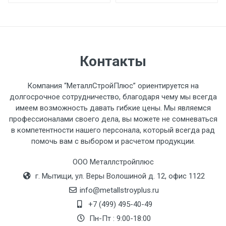
обязан обеспечить подъезные пути для
разгружаемого а/м. На разгрузку
автомобиля предоставляется не более 2-х
часов.
Контакты
Стоимость доставки по РФ
Компания “МеталлСтройПлюс” ориентируется на
рассчитывается индивидуально.
долгосрочное сотрудничество, благодаря чему мы всегда
имеем возможность давать гибкие цены. Мы являемся
профессионалами своего дела, вы можете не сомневаться
в компетентности нашего персонала, который всегда рад
помочь вам с выбором и расчетом продукции.
Тип
Ставка
ТТК
Садовое
1к
транспорта
по
ООО Металлстройплюс
Москве
г. Мытищи, ул. Веры Волошиной д. 12, офис 1122
(7+1ч.)
info@metallstroyplus.ru
+7 (499) 495-40-49
Груз до 6 м,
5500 с
500
500
27р
Пн-Пт : 9:00-18:00