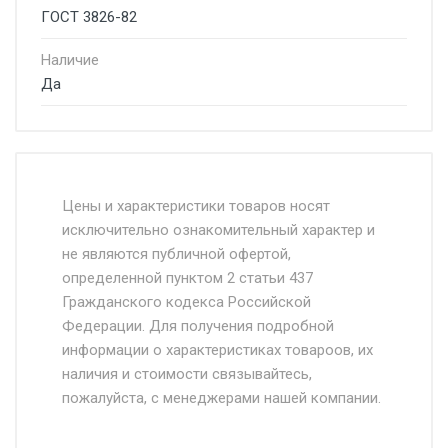
ГОСТ 3826-82
Наличие
Да
Стоимость доставки от 4500 руб. по
Москве и Московской области.
Цены и характеристики товаров носят
исключительно ознакомительный характер и
Доставка осуществляется собственным и
не являются публичной офертой,
определенной пунктом 2 статьи 437
наёмным транспортом, стоимость
Гражданского кодекса Российской
доставки рассчитывается Ставка + км от
Федерации. Для получения подробной
МКАД, Въезд на ТТК и Садовое кольцо +
информации о характеристиках товароов, их
от 500.
наличия и стоимости связывайтесь,
пожалуйста, с менеджерами нашей компании.
Доставка в течении 1 рабочего дня 24/7.