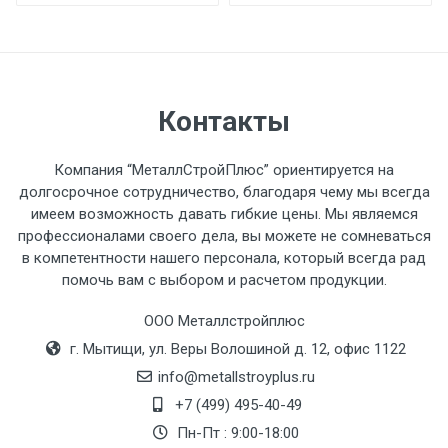
обязан обеспечить подъезные пути для
разгружаемого а/м. На разгрузку
автомобиля предоставляется не более 2-х
часов.
Контакты
Стоимость доставки по РФ
Компания “МеталлСтройПлюс” ориентируется на
рассчитывается индивидуально.
долгосрочное сотрудничество, благодаря чему мы всегда
имеем возможность давать гибкие цены. Мы являемся
профессионалами своего дела, вы можете не сомневаться
в компетентности нашего персонала, который всегда рад
помочь вам с выбором и расчетом продукции.
Тип
Ставка
ТТК
Садовое
1к
транспорта
по
ООО Металлстройплюс
Москве
г. Мытищи, ул. Веры Волошиной д. 12, офис 1122
(7+1ч.)
info@metallstroyplus.ru
+7 (499) 495-40-49
Груз до 6 м,
5500 с
500
500
27р
Пн-Пт : 9:00-18:00