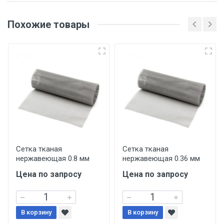
Отгрузка товара производится при наличии
оригинала доверенности и паспорта. При
Похожие товары
несоблюдении указанных требований,
поставщик вправе отказать покупателю в
передаче товара без возмещения каких-
либо убытков, и требовать от покупателя
уплаты понесенных расходов.
Самовывоз со склада г. Ивантеевка
Центральный проезд 27. Погрузка
производится только в открытую машину.
Ручная погрузка оплачивается
Сетка тканая
Сетка тканая
нержавеющая 0.8 мм
нержавеющая 0.36 мм
дополнительно в размере, установленном
поставщиком.
Цена по запросу
Цена по запросу
Уведомление об оплате обязательно.
В корзину
В корзину
При доставке товара, Клиент заранее