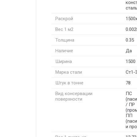
конс
стал
Раскрой
1500
Вес 1 м2
0.002
Толщина
0.35
Наличие
Да
Ширина
1500
Марка стали
Ст1-
Штук в тонне
78
Вид консервации
ПС
поверхности
(пас
/ ПР
(про
ПП
(пас
и пр