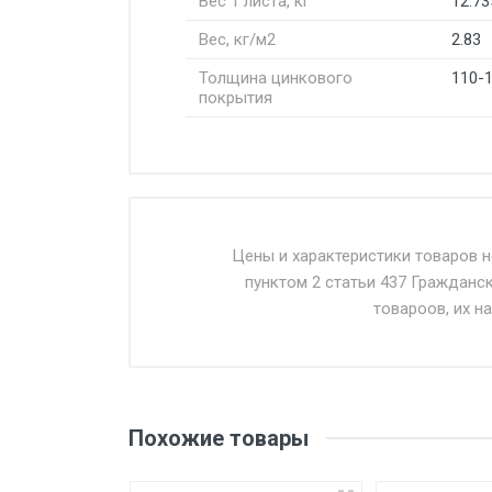
Вес 1 листа, кг
12.73
Вес, кг/м2
2.83
Толщина цинкового
110-
покрытия
Стоимость доставки от 4500 ру
Доставка осуществляется собс
Цены и характеристики товаров 
пунктом 2 статьи 437 Гражданс
Въезд на ТТК и Садовое кольцо 
товароов, их н
Доставка в течении 1 рабочего 
Отгрузка товара производится 
поставщик вправе отказать пок
Похожие товары
уплаты понесенных расходов.