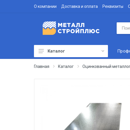
О компании
Доставка и оплата
Реквизиты
Проф
Каталог
Профнастил
Главная
Каталог
Оцинкованный металло
Водосточная система
Доборные элементы
Металлочерепица
Гофролист
Сэндвич-панели
Метизы