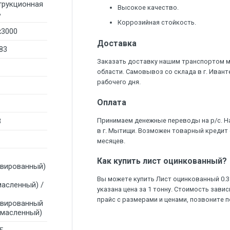
трукционная
Высокое качество.
ь
Коррозийная стойкость.
x3000
Доставка
83
Заказать доставку нашим транспортом 
области. Самовывоз со склада в г. Ивант
рабочего дня.
Оплата
3
Принимаем денежные переводы на р/с. Н
в г. Мытищи. Возможен товарный кредит 
месяцев.
Как купить лист оцинкованный?
ивированный)
Вы можете купить Лист оцинкованный 0.35
масленный) /
указана цена за 1 тонну. Стоимость зави
прайс с размерами и ценами, позвоните по
ивированный
омасленный)