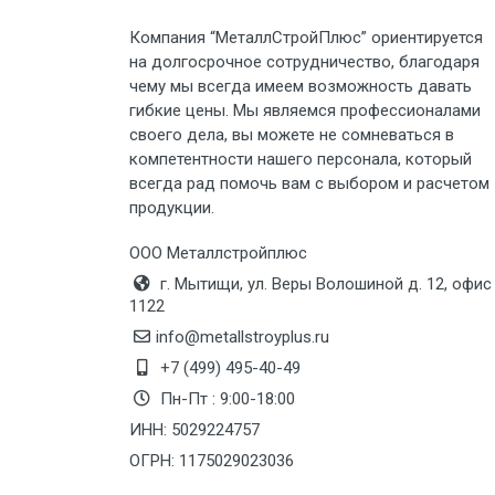
Компания “МеталлСтройПлюс” ориентируется
Груз до 6 м, вес до 3 тн
на долгосрочное сотрудничество, благодаря
чему мы всегда имеем возможность давать
Груз до 6 м, вес до 5 тн
гибкие цены. Мы являемся профессионалами
своего дела, вы можете не сомневаться в
компетентности нашего персонала, который
Груз до 6 м, вес до 8 тн
всегда рад помочь вам с выбором и расчетом
продукции.
Груз до 6 м, вес до 10 тн
ООО Металлстройплюс
Груз до 12 м, вес до 20 тн
г. Мытищи, ул. Веры Волошиной д. 12, офис
1122
Манипулятор до 6 м, вес до 5 тн
info@metallstroyplus.ru
+7 (499) 495-40-49
Пн-Пт : 9:00-18:00
Манипулятор до 6 м, вес до 8 тн
ИНН: 5029224757
ОГРН: 1175029023036