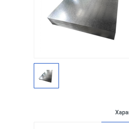
Производство
Штакетник
Черный металлопрокат
Нержавеющий металлопрокат
Трубы
Детали трубопроводов и
метизы
Оцинкованный металлопрокат
Запорная арматура
Цветные металлы
Поликарбонат
Хара
ЖБИ