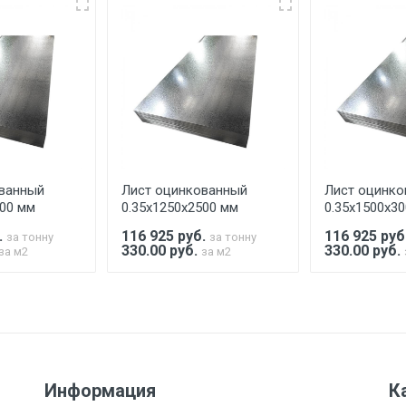
еевка Центральный проезд 27. Погрузка производится толь
ительно в размере, установленном поставщиком.
ельно.
аранее обязан обеспечить подъезные пути для разгружаемо
асов.
ванный
Лист оцинкованный
Лист оцинко
считывается индивидуально.
000 мм
0.35х1250х2500 мм
0.35х1500х3
.
116 925
руб.
116 925
руб
за тонну
за тонну
330.00 руб.
330.00 руб.
за м2
за м2
Ставка по Москве
ТТК
Садовое
1км з
(7+1ч.)
5500 с НДС
500
500
27р./к
Информация
К
6500 с НДС
1000
1000
35р./к