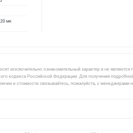
5
120 мк
б. по Москве и Московской области.
твенным и наёмным транспортом, стоимость доставки расс
носят исключительно ознакомительный характер и не являются 
кого кодекса Российской Федерации. Для получения подробно
+ от 500.
аличия и стоимости связывайтесь, пожалуйста, с менеджерами 
дня 24/7.
при наличии оригинала доверенности и паспорта. При нес
упателю в передаче товара без возмещения каких-либо уб