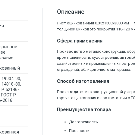
Описание
Лист оцинкованный 0.35х1500х3000 мм — т
ия
толщиной цинкового покрытия 110-120 мк
Сфера применения
ерывное
Производство металлоконструкций, обор
чее
ование
промышленности, судостроении, автомо
хозяйственных и промышленных построе
кованный
ограждений, облицовочного материала.
 19904-90,
Способ изготовления
 14918-80,
 Р 52146-
Производится из конструкционной углер
, ГОСТ Р
горячего цинкования в соответствии с ГО
6-2016
Преимущества товара
Долговечность.
Прочность.
кованная