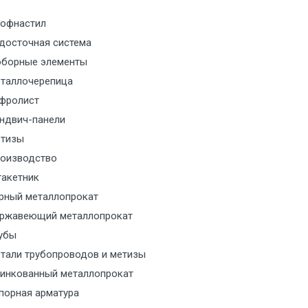
офнастил
м за МКАД
досточная система
борные элементы
м за МКАД
таллочерепица
фролист
м за МКАД
ндвич-панели
м за МКАД
тизы
оизводство
м за МКАД
акетник
рный металлопрокат
ласованию с транспортным
ржавеющий металлопрокат
ом
убы
тали трубопроводов и метизы
ласованию с транспортным
инкованный металлопрокат
ом
порная арматура