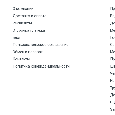
О компании
Пр
7500 с НДС
1000
1000
35р./к
Доставка и оплата
Во
Реквизиты
До
9000 с НДС
1000
1000
40р./к
Отсрочка платежа
Ме
Блог
Го
10000 с НДС
1500
1500
45р./к
Пользовательское соглашение
Сэ
10500 с НДС
1500
1500
45р./к
Обмен и возврат
Ме
Контакты
Пр
12500 с НДС
2000
2000
55р./к
Политика конфиденциальности
Шт
Че
9000 с НДС (7+1ч.)
1500
1500
По сог
Не
отдел
Тр
Де
12500 с НДС (7+1ч.)
2000
2000
По сог
Оц
отдел
За