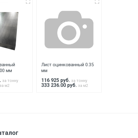
ко в открытую машину. Ручная
го а/м. На разгрузку автомобиля
ванный
Лист оцинкованный 0.35
Лист оцинко
000 мм
мм
0.35х1000х2
.
116 925
руб.
116 925
руб
за тонну
за тонну
333 236.00 руб.
330.00 руб.
за м2
за м2
а МКАД
м за МКАД
аталог
м за МКАД