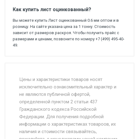
Как купить лист оцинкованный?
Вы можете купить Лист оцинкованный 0.6 мм оптом и в
розницу. На сайте указана цена за 1 тонну. Стоимость
зависит от размеров раскроя. Чтобы получить прайс с
размерами и ценами, позвоните по номеру +7 (499) 495-40-
49.
Стоимость доставки от 4500 руб. по
Москве и Московской области.
Цены и характеристики товаров носят
исключительно ознакомительный характер и
Доставка осуществляется собственным и
не являются публичной офертой,
определенной пунктом 2 статьи 437
наёмным транспортом, стоимость
Гражданского кодекса Российской
доставки рассчитывается Ставка + км от
Федерации. Для получения подробной
МКАД, Въезд на ТТК и Садовое кольцо +
информации о характеристиках товароов, их
от 500.
наличия и стоимости связывайтесь,