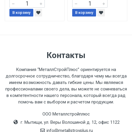
В корзину
В корзину
При доставке товара, Клиент заранее
обязан обеспечить подъезные пути для
разгружаемого а/м. На разгрузку
автомобиля предоставляется не более 2-х
часов.
Контакты
Стоимость доставки по РФ
рассчитывается индивидуально.
Компания “МеталлСтройПлюс” ориентируется на
долгосрочное сотрудничество, благодаря чему мы всегда
имеем возможность давать гибкие цены. Мы являемся
профессионалами своего дела, вы можете не сомневаться
в компетентности нашего персонала, который всегда рад
Тип
Ставка
ТТК
Садовое
1к
помочь вам с выбором и расчетом продукции.
транспорта
по
ООО Металлстройплюс
Москве
г. Мытищи, ул. Веры Волошиной д. 12, офис 1122
(7+1ч.)
info@metallstroyplus.ru