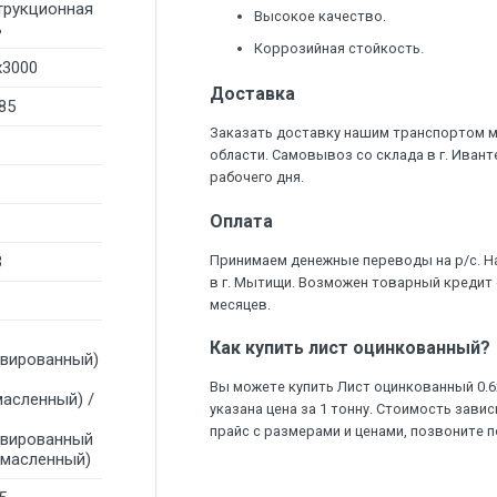
трукционная
Высокое качество.
ь
Коррозийная стойкость.
x3000
Доставка
85
Заказать доставку нашим транспортом 
области. Самовывоз со склада в г. Ивант
рабочего дня.
Оплата
3
Принимаем денежные переводы на р/с. Н
в г. Мытищи. Возможен товарный кредит 
месяцев.
Как купить лист оцинкованный?
ивированный)
Вы можете купить Лист оцинкованный 0.6х
масленный) /
указана цена за 1 тонну. Стоимость зави
прайс с размерами и ценами, позвоните по
ивированный
омасленный)