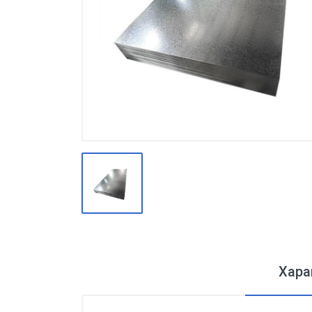
Производство
Штакетник
Черный металлопрокат
Нержавеющий металлопрокат
Трубы
Детали трубопроводов и
метизы
Оцинкованный металлопрокат
Запорная арматура
Цветные металлы
Поликарбонат
Хара
ЖБИ