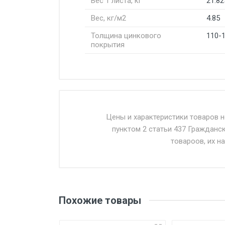
Вес 1 листа, кг
21.82
Вес, кг/м2
4.85
Толщина цинкового
110-
покрытия
Стоимость доставки от 4500 ру
Доставка осуществляется собс
Цены и характеристики товаров 
пунктом 2 статьи 437 Гражданс
Въезд на ТТК и Садовое кольцо 
товароов, их н
Доставка в течении 1 рабочего 
Отгрузка товара производится 
поставщик вправе отказать пок
Похожие товары
уплаты понесенных расходов.