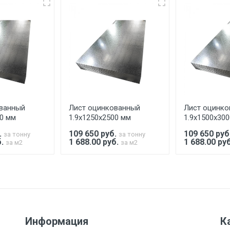
еевка Центральный проезд 27. Погрузка производится толь
ительно в размере, установленном поставщиком.
ельно.
аранее обязан обеспечить подъезные пути для разгружаемо
асов.
ванный
Лист оцинкованный
Лист оцинко
считывается индивидуально.
00 мм
1.9х1250х2500 мм
1.9х1500х30
.
109 650
руб.
109 650
руб
за тонну
за тонну
б.
1 688.00 руб.
1 688.00 ру
за м2
за м2
Ставка по Москве
ТТК
Садовое
1км з
(7+1ч.)
5500 с НДС
500
500
27р./к
Информация
К
6500 с НДС
1000
1000
35р./к