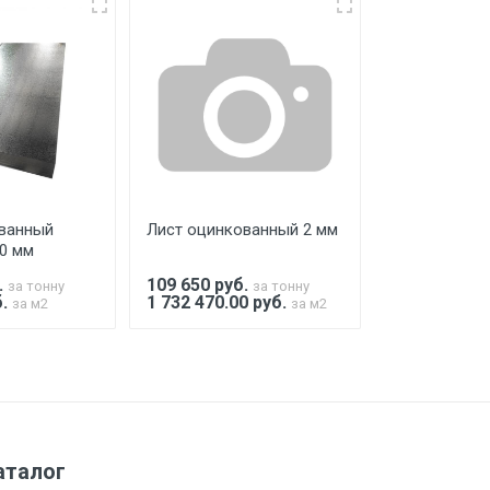
ко в открытую машину. Ручная
го а/м. На разгрузку автомобиля
ванный
Лист оцинкованный 2 мм
Лист оцинко
00 мм
2х1000х2000
.
109 650
руб.
109 650
руб
за тонну
за тонну
б.
1 732 470.00 руб.
3 103.00 ру
за м2
за м2
а МКАД
м за МКАД
аталог
м за МКАД