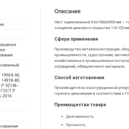
Описание
Лист оцинкованный 0.6х1500х3000 мм — то
ия
толщиной цинкового покрытия 110-120 мк
Сфера применения
ерывное
Производство металлоконструкций, обор
чее
ование
промышленности, судостроении, автомо
хозяйственных и промышленных построе
кованный
ограждений, облицовочного материала.
 19904-90,
Способ изготовления
 14918-80,
 Р 52146-
Производится из конструкционной углер
, ГОСТ Р
горячего цинкования в соответствии с ГО
6-2016
Преимущества товара
Долговечность.
Прочность.
кованная