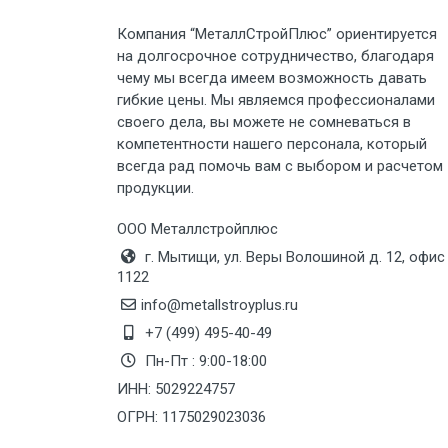
Компания “МеталлСтройПлюс” ориентируется
Груз до 6 м, вес до 3 тн
на долгосрочное сотрудничество, благодаря
чему мы всегда имеем возможность давать
Груз до 6 м, вес до 5 тн
гибкие цены. Мы являемся профессионалами
своего дела, вы можете не сомневаться в
компетентности нашего персонала, который
Груз до 6 м, вес до 8 тн
всегда рад помочь вам с выбором и расчетом
продукции.
Груз до 6 м, вес до 10 тн
ООО Металлстройплюс
Груз до 12 м, вес до 20 тн
г. Мытищи, ул. Веры Волошиной д. 12, офис
1122
Манипулятор до 6 м, вес до 5 тн
info@metallstroyplus.ru
+7 (499) 495-40-49
Пн-Пт : 9:00-18:00
Манипулятор до 6 м, вес до 8 тн
ИНН: 5029224757
ОГРН: 1175029023036