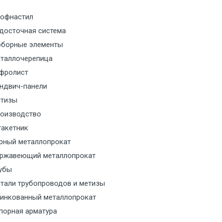
офнастил
м за МКАД
досточная система
борные элементы
м за МКАД
таллочерепица
фролист
м за МКАД
ндвич-панели
м за МКАД
тизы
оизводство
м за МКАД
акетник
рный металлопрокат
ласованию с транспортным
ржавеющий металлопрокат
ом
убы
тали трубопроводов и метизы
ласованию с транспортным
инкованный металлопрокат
ом
порная арматура