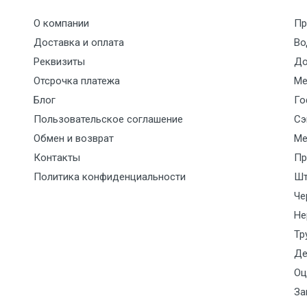
О компании
Пр
7500 с НДС
1000
1000
35р./к
Доставка и оплата
Во
Реквизиты
До
9000 с НДС
1000
1000
40р./к
Отсрочка платежа
Ме
Блог
Го
10000 с НДС
1500
1500
45р./к
Пользовательское соглашение
Сэ
10500 с НДС
1500
1500
45р./к
Обмен и возврат
Ме
Контакты
Пр
12500 с НДС
2000
2000
55р./к
Политика конфиденциальности
Шт
Че
9000 с НДС (7+1ч.)
1500
1500
По сог
Не
отдел
Тр
Де
12500 с НДС (7+1ч.)
2000
2000
По сог
Оц
отдел
За