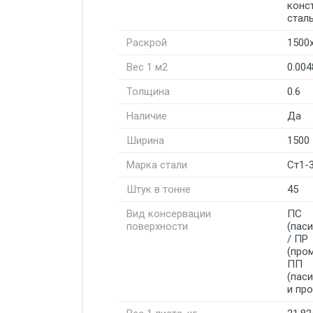
конс
стал
Раскрой
1500
Вес 1 м2
0.004
Толщина
0.6
Наличие
Да
Ширина
1500
Марка стали
Ст1-
Штук в тонне
45
Вид консервации
ПС
поверхности
(пас
/ ПР
(про
ПП
(пас
и пр