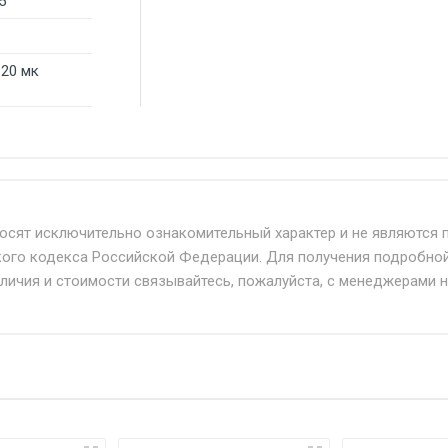
5
120 мк
б. по Москве и Московской области.
твенным и наёмным транспортом, стоимость доставки расс
носят исключительно ознакомительный характер и не являются 
кого кодекса Российской Федерации. Для получения подробно
+ от 500.
аличия и стоимости связывайтесь, пожалуйста, с менеджерами 
дня 24/7.
при наличии оригинала доверенности и паспорта. При нес
упателю в передаче товара без возмещения каких-либо уб