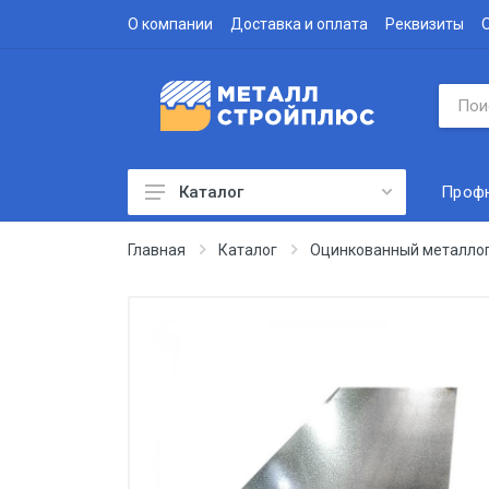
О компании
Доставка и оплата
Реквизиты
Проф
Каталог
Профнастил
Главная
Каталог
Оцинкованный металло
Водосточная система
Доборные элементы
Металлочерепица
Гофролист
Сэндвич-панели
Метизы