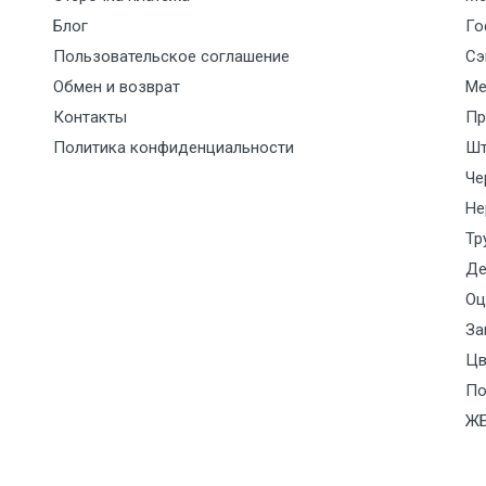
Блог
Го
10000 с НДС
1500
1500
45р./к
Пользовательское соглашение
Сэ
10500 с НДС
1500
1500
45р./к
Обмен и возврат
Ме
Контакты
Пр
12500 с НДС
2000
2000
55р./к
Политика конфиденциальности
Шт
Че
9000 с НДС (7+1ч.)
1500
1500
По сог
Не
отдел
Тр
Де
12500 с НДС (7+1ч.)
2000
2000
По сог
Оц
отдел
За
15500 с НДС (7+1ч.)
2500
2500
По сог
Цв
отдел
По
Ж
21000 с НДС (7+1ч.)
3000
3000
По сог
отдел