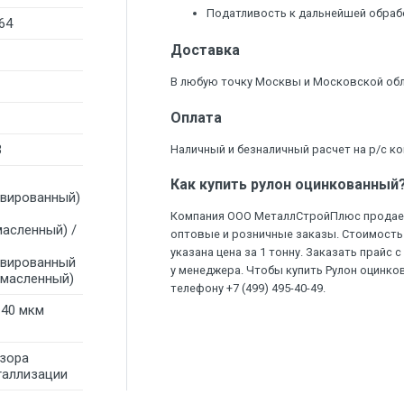
Податливость к дальнейшей обраб
64
Доставка
В любую точку Москвы и Московской обла
Оплата
3
Наличный и безналичный расчет на р/с ко
Как купить рулон оцинкованный
ивированный)
Компания ООО МеталлСтройПлюс продает
масленный) /
оптовые и розничные заказы. Стоимость 
указана цена за 1 тонну. Заказать прайс
ивированный
у менеджера. Чтобы купить Рулон оцинко
омасленный)
телефону +7 (499) 495-40-49.
140 мкм
узора
таллизации