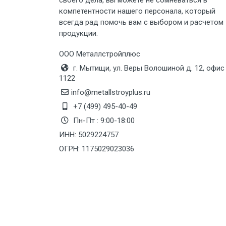
своего дела, вы можете не сомневаться в
компетентности нашего персонала, который
Груз до 6 м, вес до 8 тн
всегда рад помочь вам с выбором и расчетом
продукции.
Груз до 6 м, вес до 10 тн
ООО Металлстройплюс
Груз до 12 м, вес до 20 тн
г. Мытищи, ул. Веры Волошиной д. 12, офис
1122
Манипулятор до 6 м, вес до 5 тн
info@metallstroyplus.ru
+7 (499) 495-40-49
Пн-Пт : 9:00-18:00
Манипулятор до 6 м, вес до 8 тн
ИНН: 5029224757
ОГРН: 1175029023036
Манипулятор до 6 м, вес до 10 тн
Манипулятор до 12 м, вес до 20
тн