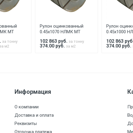
аранее обязан обеспечить подъезные пути для разгружаемо
асов.
ованный
Рулон оцинкованный
Рулон оцинк
считывается индивидуально.
ЛМК МТ
0.45х1070 НЛМК МТ
0.45х1000 Н
.
102 863
руб.
102 863
руб
за тонну
за тонну
374.00 руб.
374.00 руб.
за м2
за м2
Ставка по Москве
ТТК
Садовое
1км з
(7+1ч.)
5500 с НДС
500
500
27р./к
Информация
К
6500 с НДС
1000
1000
35р./к
О компании
Пр
7500 с НДС
1000
1000
35р./к
Доставка и оплата
Во
Реквизиты
До
9000 с НДС
1000
1000
40р./к
Отсрочка платежа
Ме