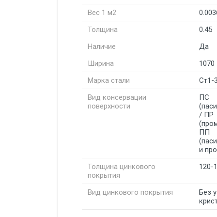
Вес 1 м2
0.003
Толщина
0.45
Наличие
Да
Ширина
1070
Марка стали
Ст1-
Вид консервации
ПС
поверхности
(пас
/ ПР
(про
ПП
(пас
и пр
Толщина цинкового
120-
покрытия
Вид цинкового покрытия
Без 
крис