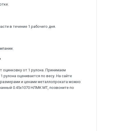
отке.
сти в течение 1 рабочего дня.
мпании.
?
 оцинковку от 1 рулона. Принимаем
1 рулона оценивается по весу. На сайте
 с размерами и ценами металлопроката можно
ванный 0.45х1070 НЛМК МТ, позвоните по