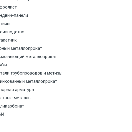
фролист
м за МКАД
ндвич-панели
м за МКАД
тизы
оизводство
м за МКАД
акетник
рный металлопрокат
ласованию с транспортным
ржавеющий металлопрокат
ом
убы
тали трубопроводов и метизы
ласованию с транспортным
инкованный металлопрокат
ом
порная арматура
ласованию с транспортным
етные металлы
ом
ликарбонат
БИ
ласованию с транспортным
ом