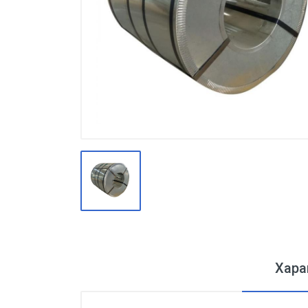
Производство
Штакетник
Черный металлопрокат
Нержавеющий металлопрокат
Трубы
Детали трубопроводов и
метизы
Оцинкованный металлопрокат
Запорная арматура
Цветные металлы
Поликарбонат
Хара
ЖБИ