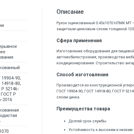
Описание
Рулон оцинкованный 0.45х1070 НЛМК МТ 
ия
защитным цинковым слоем толщиной 120-
Сфера применения
ерывное
Изготовление оборудования для пищевой
чее
ование
автомобилестроения, производства мебе
кондиционирования. Строительство ангар
кованный
Способ изготовления
 19904-90,
 14918-80,
Производится из конструкционной углеро
 Р 52146-
ГОСТ 19904-90, ГОСТ 14918-80, ГОСТ Р 521
, ГОСТ Р
слоем цинка.
6-2016
Преимущества товара
кованная
родистая
ь
Долгий срок службы.
Устойчивость к высоким и низким
1070