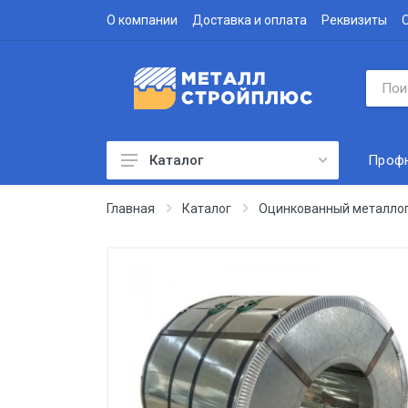
О компании
Доставка и оплата
Реквизиты
Проф
Каталог
Профнастил
Главная
Каталог
Оцинкованный металло
Водосточная система
Доборные элементы
Металлочерепица
Гофролист
Сэндвич-панели
Метизы