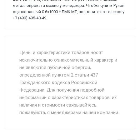
металлопроката можно у менеджера. Чтобы купить Рулон
оцинкованный 0.6х1000 НЛМК МТ, позвоните по телефону
+7 (499) 495-40-49.
Стоимость доставки от 4500 руб. по
Москве и Московской области.
Цены и характеристики товаров носят
исключительно ознакомительный характер и
Доставка осуществляется собственным и
не являются публичной офертой,
определенной пунктом 2 статьи 437
наёмным транспортом, стоимость
Гражданского кодекса Российской
доставки рассчитывается Ставка + км от
Федерации. Для получения подробной
МКАД, Въезд на ТТК и Садовое кольцо +
информации о характеристиках товароов, их
от 500.
наличия и стоимости связывайтесь,
пожалуйста, с менеджерами нашей компании.
Доставка в течении 1 рабочего дня 24/7.
Отгрузка товара производится при наличии
оригинала доверенности и паспорта. При