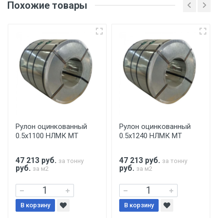
Похожие товары
несоблюдении указанных требований,
поставщик вправе отказать покупателю в
передаче товара без возмещения каких-
либо убытков, и требовать от покупателя
уплаты понесенных расходов.
Самовывоз со склада г. Ивантеевка
Центральный проезд 27. Погрузка
производится только в открытую машину.
Ручная погрузка оплачивается
Рулон оцинкованный
Рулон оцинкованный
0.5х1100 НЛМК МТ
0.5х1240 НЛМК МТ
дополнительно в размере, установленном
поставщиком.
47 213
руб.
47 213
руб.
за тонну
за тонну
руб.
руб.
за м2
за м2
Уведомление об оплате обязательно.
При доставке товара, Клиент заранее
В корзину
В корзину
обязан обеспечить подъезные пути для