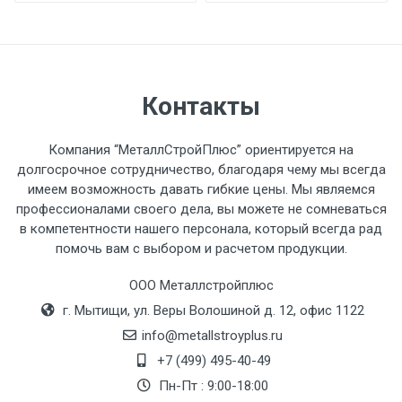
разгружаемого а/м. На разгрузку
автомобиля предоставляется не более 2-х
часов.
Контакты
Стоимость доставки по РФ
рассчитывается индивидуально.
Компания “МеталлСтройПлюс” ориентируется на
долгосрочное сотрудничество, благодаря чему мы всегда
имеем возможность давать гибкие цены. Мы являемся
профессионалами своего дела, вы можете не сомневаться
в компетентности нашего персонала, который всегда рад
Тип
Ставка
ТТК
Садовое
1к
помочь вам с выбором и расчетом продукции.
транспорта
по
Москве
ООО Металлстройплюс
(7+1ч.)
г. Мытищи, ул. Веры Волошиной д. 12, офис 1122
info@metallstroyplus.ru
Груз до 6 м,
5500 с
500
500
27р
+7 (499) 495-40-49
вес до 1.5 тн
НДС
МК
Пн-Пт : 9:00-18:00