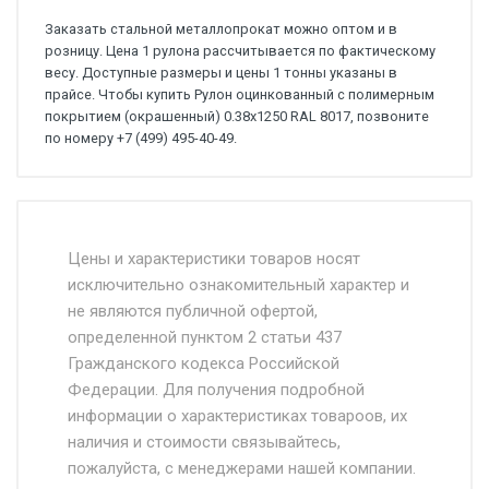
Заказать стальной металлопрокат можно оптом и в
розницу. Цена 1 рулона рассчитывается по фактическому
весу. Доступные размеры и цены 1 тонны указаны в
прайсе. Чтобы купить Рулон оцинкованный с полимерным
покрытием (окрашенный) 0.38x1250 RAL 8017, позвоните
по номеру +7 (499) 495-40-49.
Стоимость доставки от 4500 руб. по
Москве и Московской области.
Цены и характеристики товаров носят
исключительно ознакомительный характер и
Доставка осуществляется собственным и
не являются публичной офертой,
определенной пунктом 2 статьи 437
наёмным транспортом, стоимость
Гражданского кодекса Российской
доставки рассчитывается Ставка + км от
Федерации. Для получения подробной
МКАД, Въезд на ТТК и Садовое кольцо +
информации о характеристиках товароов, их
от 500.
наличия и стоимости связывайтесь,
пожалуйста, с менеджерами нашей компании.
Доставка в течении 1 рабочего дня 24/7.