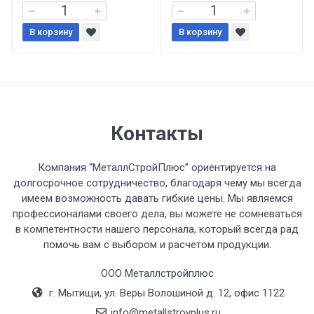
При доставке товара, Клиент заранее
В корзину
В корзину
обязан обеспечить подъезные пути для
разгружаемого а/м. На разгрузку
автомобиля предоставляется не более 2-х
часов.
Стоимость доставки по РФ
Контакты
рассчитывается индивидуально.
Компания “МеталлСтройПлюс” ориентируется на
долгосрочное сотрудничество, благодаря чему мы всегда
имеем возможность давать гибкие цены. Мы являемся
профессионалами своего дела, вы можете не сомневаться
Тип
Ставка
ТТК
Садовое
1к
в компетентности нашего персонала, который всегда рад
помочь вам с выбором и расчетом продукции.
транспорта
по
Москве
ООО Металлстройплюс
(7+1ч.)
г. Мытищи, ул. Веры Волошиной д. 12, офис 1122
info@metallstroyplus.ru