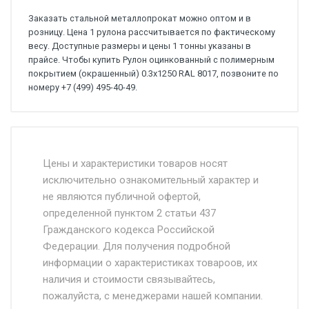
Заказать стальной металлопрокат можно оптом и в
розницу. Цена 1 рулона рассчитывается по фактическому
весу. Доступные размеры и цены 1 тонны указаны в
прайсе. Чтобы купить Рулон оцинкованный с полимерным
покрытием (окрашенный) 0.3x1250 RAL 8017, позвоните по
номеру +7 (499) 495-40-49.
Стоимость доставки от 4500 руб. по
Москве и Московской области.
Цены и характеристики товаров носят
исключительно ознакомительный характер и
Доставка осуществляется собственным и
не являются публичной офертой,
определенной пунктом 2 статьи 437
наёмным транспортом, стоимость
Гражданского кодекса Российской
доставки рассчитывается Ставка + км от
Федерации. Для получения подробной
МКАД, Въезд на ТТК и Садовое кольцо +
информации о характеристиках товароов, их
от 500.
наличия и стоимости связывайтесь,
пожалуйста, с менеджерами нашей компании.
Доставка в течении 1 рабочего дня 24/7.