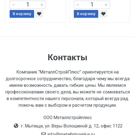
При доставке товара, Клиент заранее
В корзину
В корзину
обязан обеспечить подъезные пути для
разгружаемого а/м. На разгрузку
автомобиля предоставляется не более 2-х
часов.
Стоимость доставки по РФ
Контакты
рассчитывается индивидуально.
Компания “МеталлСтройПлюс” ориентируется на
долгосрочное сотрудничество, благодаря чему мы всегда
имеем возможность давать гибкие цены. Мы являемся
профессионалами своего дела, вы можете не сомневаться
Тип
Ставка
ТТК
Садовое
1к
в компетентности нашего персонала, который всегда рад
помочь вам с выбором и расчетом продукции.
транспорта
по
Москве
ООО Металлстройплюс
(7+1ч.)
г. Мытищи, ул. Веры Волошиной д. 12, офис 1122
info@metallstroyplus.ru