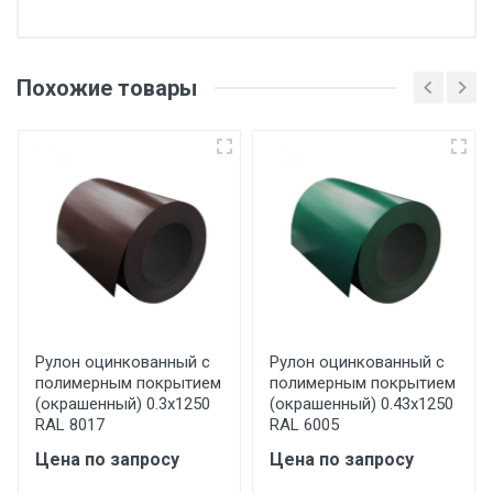
Отгрузка товара производится при наличии
оригинала доверенности и паспорта. При
Похожие товары
несоблюдении указанных требований,
поставщик вправе отказать покупателю в
передаче товара без возмещения каких-
либо убытков, и требовать от покупателя
уплаты понесенных расходов.
Самовывоз со склада г. Ивантеевка
Центральный проезд 27. Погрузка
производится только в открытую машину.
Ручная погрузка оплачивается
Рулон оцинкованный с
Рулон оцинкованный с
полимерным покрытием
полимерным покрытием
дополнительно в размере, установленном
(окрашенный) 0.3x1250
(окрашенный) 0.43x1250
поставщиком.
RAL 8017
RAL 6005
Цена по запросу
Цена по запросу
Уведомление об оплате обязательно.