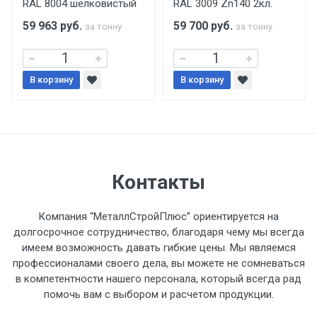
RAL 8004 шелковистый
RAL 3009 Zn140 2кл.
59 963
руб.
59 700
руб.
за тонну
за тонну
Уведомление об оплате обязательно.
При доставке товара, Клиент заранее
В корзину
В корзину
обязан обеспечить подъезные пути для
разгружаемого а/м. На разгрузку
автомобиля предоставляется не более 2-х
часов.
Стоимость доставки по РФ
Контакты
рассчитывается индивидуально.
Компания “МеталлСтройПлюс” ориентируется на
долгосрочное сотрудничество, благодаря чему мы всегда
имеем возможность давать гибкие цены. Мы являемся
профессионалами своего дела, вы можете не сомневаться
Тип
Ставка
ТТК
Садовое
1к
в компетентности нашего персонала, который всегда рад
помочь вам с выбором и расчетом продукции.
транспорта
по
Москве