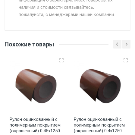
информации о характеристиках товароов, их
от 500.
наличия и стоимости связывайтесь,
пожалуйста, с менеджерами нашей компании.
Доставка в течении 1 рабочего дня 24/7.
Отгрузка товара производится при наличии
оригинала доверенности и паспорта. При
Похожие товары
несоблюдении указанных требований,
поставщик вправе отказать покупателю в
передаче товара без возмещения каких-
либо убытков, и требовать от покупателя
уплаты понесенных расходов.
Самовывоз со склада г. Ивантеевка
Центральный проезд 27. Погрузка
производится только в открытую машину.
Ручная погрузка оплачивается
Рулон оцинкованный с
Рулон оцинкованный с
полимерным покрытием
полимерным покрытием
дополнительно в размере, установленном
(окрашенный) 0.45x1250
(окрашенный) 0.4x1250
поставщиком.