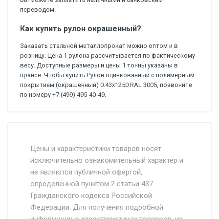
переводом.
Как купить рулон окрашенный?
Заказать стальной металлопрокат можно оптом и в
розницу. Цена 1 рулона рассчитывается по фактическому
весу. Доступные размеры и цены 1 тонны указаны в
прайсе. Чтобы купить Рулон оцинкованный с полимерным
покрытием (окрашенный) 0.43x1250 RAL 3005, позвоните
по номеру +7 (499) 495-40-49.
Стоимость доставки от 4500 руб. по
Москве и Московской области.
Цены и характеристики товаров носят
исключительно ознакомительный характер и
Доставка осуществляется собственным и
не являются публичной офертой,
определенной пунктом 2 статьи 437
наёмным транспортом, стоимость
Гражданского кодекса Российской
доставки рассчитывается Ставка + км от
Федерации. Для получения подробной
МКАД, Въезд на ТТК и Садовое кольцо +