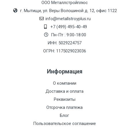
ООО Металлстройплюс
(7+1ч.)
г. Мытищи, ул. Веры Волошиной д. 12, офис 1122
info@metallstroyplus.ru
Груз до 6 м,
5500 с
500
500
27р
+7 (499) 495-40-49
вес до 1.5 тн
НДС
МК
Пн-Пт : 9:00-18:00
ИНН: 5029224757
Груз до 6 м,
6500 с
1000
1000
35р
вес до 2 тн
НДС
МК
ОГРН: 1175029023036
Груз до 6 м,
7500 с
1000
1000
35р
Информация
вес до 3 тн
НДС
МК
О компании
Груз до 6 м,
9000 с
1000
1000
40р
Доставка и оплата
вес до 5 тн
НДС
МК
Реквизиты
Отсрочка платежа
Груз до 6 м,
10000 с
1500
1500
45р
Блог
вес до 8 тн
НДС
МК
Пользовательское соглашение