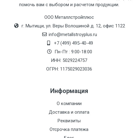
помочь вам с выбором и расчетом продукции.
Москве
(7+1ч.)
ООО Металлстройплюс
г. Мытищи, ул. Веры Волошиной д. 12, офис 1122
Груз до 6 м,
5500 с
500
500
27р
info@metallstroyplus.ru
вес до 1.5 тн
НДС
МК
+7 (499) 495-40-49
Пн-Пт : 9:00-18:00
Груз до 6 м,
6500 с
1000
1000
35р
ИНН: 5029224757
вес до 2 тн
НДС
МК
ОГРН: 1175029023036
Груз до 6 м,
7500 с
1000
1000
35р
вес до 3 тн
НДС
МК
Информация
Груз до 6 м,
9000 с
1000
1000
40р
О компании
вес до 5 тн
НДС
МК
Доставка и оплата
Реквизиты
Груз до 6 м,
10000 с
1500
1500
45р
Отсрочка платежа
вес до 8 тн
НДС
МК