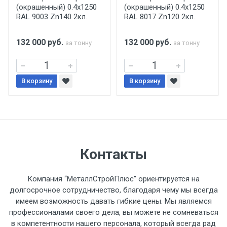
(окрашенный) 0.4x1250
(окрашенный) 0.4x1250
поставщиком.
RAL 9003 Zn140 2кл.
RAL 8017 Zn120 2кл.
Уведомление об оплате обязательно.
132 000
руб.
132 000
руб.
за тонну
за тонну
При доставке товара, Клиент заранее
обязан обеспечить подъезные пути для
В корзину
В корзину
разгружаемого а/м. На разгрузку
автомобиля предоставляется не более 2-х
часов.
Стоимость доставки по РФ
Контакты
рассчитывается индивидуально.
Компания “МеталлСтройПлюс” ориентируется на
долгосрочное сотрудничество, благодаря чему мы всегда
имеем возможность давать гибкие цены. Мы являемся
профессионалами своего дела, вы можете не сомневаться
Тип
Ставка
ТТК
Садовое
1к
в компетентности нашего персонала, который всегда рад
транспорта
по