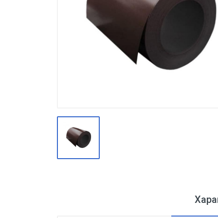
Производство
Штакетник
Черный металлопрокат
Нержавеющий металлопрокат
Трубы
Детали трубопроводов и
метизы
Оцинкованный металлопрокат
Запорная арматура
Цветные металлы
Поликарбонат
ЖБИ
Хара