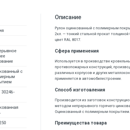
Описание
Рулон оцинкованный с полимерным покры
ия
2кл. — тонкий стальной прокат толщиной
цвет RAL 8017.
ерывное
Сфера применения
чее
ование
Используется в производстве кровельны
противопожарных конструкций, произво
кованный с
различных корпусов и других металлокон
мерным
применяется в автомобилестроении.
ытием
Способ изготовления
 30246-
Производится из заготовок конструкцио
методом непрерывного горячего цинков
кованная
Оцинкованный с полимерным покрытием
ь
250
Преимущества товара