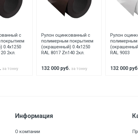
аранее обязан обеспечить подъезные пути для разгружаемо
асов.
ованный с
Рулон оцинкованный с
Рулон оцинк
считывается индивидуально.
 покрытием
полимерным покрытием
полимерным
) 0.4x1250
(окрашенный) 0.4x1250
(окрашенный
20 2кл.
RAL 8017 Zn140 2кл.
RAL 9003
Ставка по Москве
ТТК
Садовое
1км з
.
132 000
руб.
132 000
руб
за тонну
за тонну
(7+1ч.)
5500 с НДС
500
500
27р./к
6500 с НДС
1000
1000
35р./к
Информация
К
7500 с НДС
1000
1000
35р./к
О компании
Пр