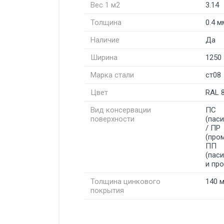
Вес 1 м2
3.14
Толщина
0.4 м
Наличие
Да
Ширина
1250
Марка стали
ст08
Цвет
RAL 
Вид консервации
ПС
поверхности
(пас
/ ПР
(про
ПП
(пас
и пр
Толщина цинкового
140 
покрытия