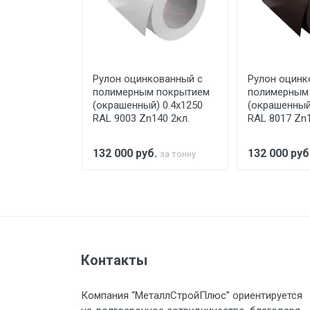
При доставке товара, Клиент з
предоставляется не более 2-х ч
ованный с
Рулон оцинкованный с
Рулон оцинк
Стоимость доставки по РФ рас
 покрытием
полимерным покрытием
полимерным
) 0.4x1250
(окрашенный) 0.4x1250
(окрашенный
00 2кл.
RAL 9003 Zn140 2кл.
RAL 8017 Zn1
Тип транспорта
.
132 000
руб.
132 000
руб
за тонну
за тонну
Груз до 6 м, вес до 1.5 тн
Груз до 6 м, вес до 2 тн
Контакты
Груз до 6 м, вес до 3 тн
Компания “МеталлСтройПлюс” ориентируется