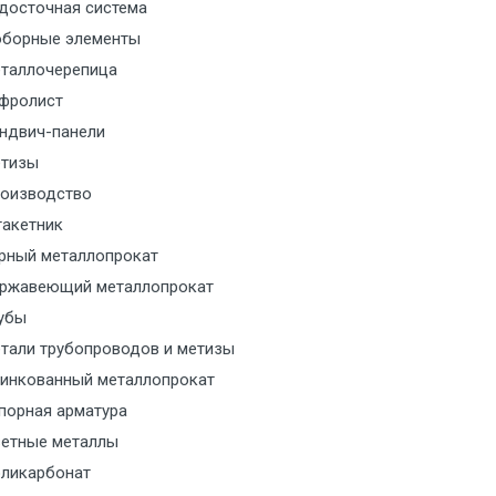
м за МКАД
досточная система
борные элементы
м за МКАД
таллочерепица
фролист
м за МКАД
ндвич-панели
тизы
м за МКАД
оизводство
акетник
ласованию с транспортным
ом
рный металлопрокат
ржавеющий металлопрокат
ласованию с транспортным
убы
ом
тали трубопроводов и метизы
инкованный металлопрокат
ласованию с транспортным
порная арматура
ом
етные металлы
ликарбонат
ласованию с транспортным