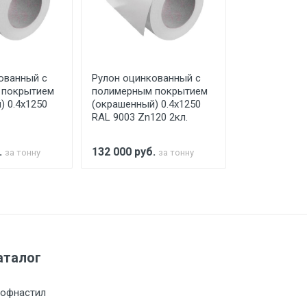
го а/м. На разгрузку автомобиля
ованный с
Рулон оцинкованный с
Рулон оцинк
 покрытием
полимерным покрытием
полимерным
) 0.4x1250
(окрашенный) 0.4x1250
(окрашенный
RAL 9003 Zn120 2кл.
RAL 9003 Zn1
а МКАД
.
132 000
руб.
132 000
руб
за тонну
за тонну
м за МКАД
м за МКАД
аталог
м за МКАД
офнастил