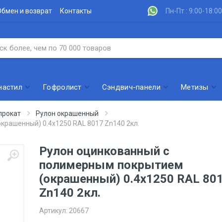
Обмен и возврат
Контакты
Пн-Пт : 9:00-18:00
настил
Гофролист
Сэндвич-панели
Метизы
прокат
Рулон окрашенный
крашенный) 0.4x1250 RAL 8017 Zn140 2кл.
Рулон оцинкованный с
полимерным покрытием
(окрашенный) 0.4x1250 RAL 80
Zn140 2кл.
Артикул:
20667