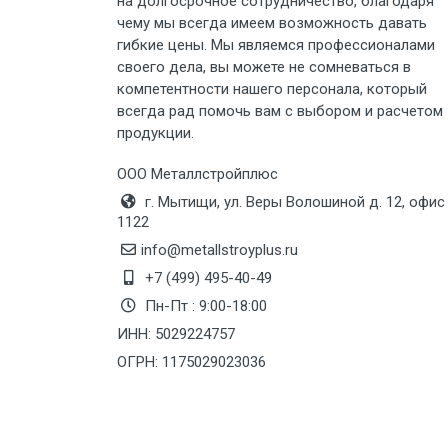
Груз до 6 м, вес до 5 тн
на долгосрочное сотрудничество, благодаря
чему мы всегда имеем возможность давать
гибкие цены. Мы являемся профессионалами
Груз до 6 м, вес до 8 тн
своего дела, вы можете не сомневаться в
компетентности нашего персонала, который
Груз до 6 м, вес до 10 тн
всегда рад помочь вам с выбором и расчетом
продукции.
Груз до 12 м, вес до 20 тн
ООО Металлстройплюс
г. Мытищи, ул. Веры Волошиной д. 12, офис
Манипулятор до 6 м, вес до 5 тн
1122
info@metallstroyplus.ru
+7 (499) 495-40-49
Манипулятор до 6 м, вес до 8 тн
Пн-Пт : 9:00-18:00
ИНН: 5029224757
Манипулятор до 6 м, вес до 10 тн
ОГРН: 1175029023036
Манипулятор до 12 м, вес до 20