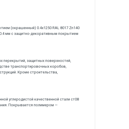
тием (окрашенный) 0.4x1250 RAL 8017 Zn140
 0.4 мм с защитно-декоративным покрытием
х перекрытий, защитных поверхностей,
дстве транспортировочных коробов,
струкций. Кроме строительства,
нной углеродистой качественной стали ст08
ания. Покрывается полимером —
.