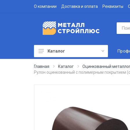
О компании
Доставка и оплата
Реквизиты
Проф
Каталог
Профнастил
Главная
Каталог
Оцинкованный металло
Рулон оцинкованный с полимерным покрытием (о
Водосточная система
Доборные элементы
Металлочерепица
Гофролист
Сэндвич-панели
Метизы