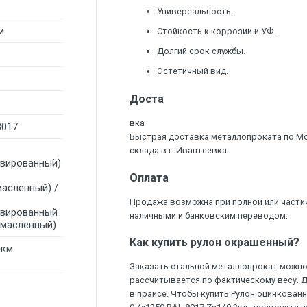
Универсальность.
м
Стойкость к коррозии и УФ.
Долгий срок службы.
Эстетичный вид.
Доста
вка
8017
Быстрая доставка металлопроката по М
склада в г. Ивантеевка.
ивированный)
Оплата
масленный) /
Продажа возможна при полной или части
ивированный
наличными и банковским переводом.
омасленный)
Как купить рулон окрашенный?
мкм
Заказать стальной металлопрокат можно 
рассчитывается по фактическому весу. 
в прайсе. Чтобы купить Рулон оцинкова