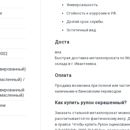
Универсальность.
м
Стойкость к коррозии и УФ.
Долгий срок службы.
Эстетичный вид.
Доста
вка
9002
Быстрая доставка металлопроката по М
склада в г. Ивантеевка.
ивированный)
Оплата
масленный) /
Продажа возможна при полной или части
ивированный
наличными и банковским переводом.
омасленный)
Как купить рулон окрашенный?
мкм
Заказать стальной металлопрокат можно 
рассчитывается по фактическому весу. 
в прайсе. Чтобы купить Рулон оцинкова