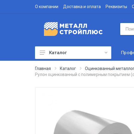
О компании
Доставка и оплата
Реквизиты
Проф
Каталог
Профнастил
Главная
Каталог
Оцинкованный металло
Рулон оцинкованный с полимерным покрытием (о
Водосточная система
Доборные элементы
Металлочерепица
Гофролист
Сэндвич-панели
Метизы