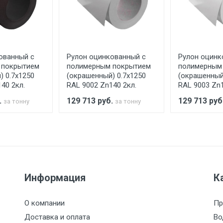
аранее обязан обеспечить подъезные пути для разгружаемо
асов.
ованный с
Рулон оцинкованный с
Рулон оцинк
считывается индивидуально.
 покрытием
полимерным покрытием
полимерным
) 0.7x1250
(окрашенный) 0.7x1250
(окрашенный
40 2кл.
RAL 9002 Zn140 2кл.
RAL 9003 Zn1
.
129 713
руб.
129 713
руб
за тонну
за тонну
Ставка по Москве
ТТК
Садовое
1км з
(7+1ч.)
5500 с НДС
500
500
27р./к
6500 с НДС
1000
1000
35р./к
Информация
К
7500 с НДС
1000
1000
35р./к
О компании
Пр
Доставка и оплата
Во