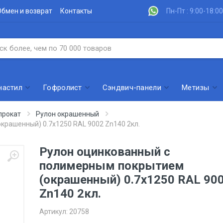
Обмен и возврат
Контакты
Пн-Пт : 9:00-18:00
настил
Гофролист
Сэндвич-панели
Метизы
прокат
Рулон окрашенный
крашенный) 0.7x1250 RAL 9002 Zn140 2кл.
Рулон оцинкованный с
полимерным покрытием
(окрашенный) 0.7x1250 RAL 90
Zn140 2кл.
Артикул:
20758