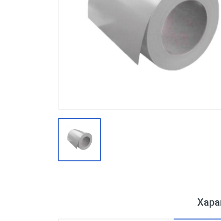
Производство
Штакетник
Черный металлопрокат
Нержавеющий металлопрокат
Трубы
Детали трубопроводов и
метизы
Оцинкованный металлопрокат
Запорная арматура
Цветные металлы
Поликарбонат
ЖБИ
Хара