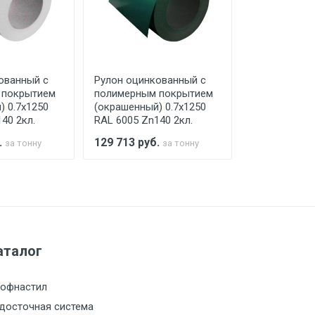
го а/м. На разгрузку автомобиля
ованный с
Рулон оцинкованный с
Рулон оцинк
 покрытием
полимерным покрытием
полимерным
) 0.7x1250
(окрашенный) 0.7x1250
(окрашенный
40 2кл.
RAL 6005 Zn140 2кл.
RAL 8017 Zn1
.
129 713
руб.
129 713
руб
за тонну
за тонну
а МКАД
м за МКАД
м за МКАД
аталог
м за МКАД
офнастил
досточная система