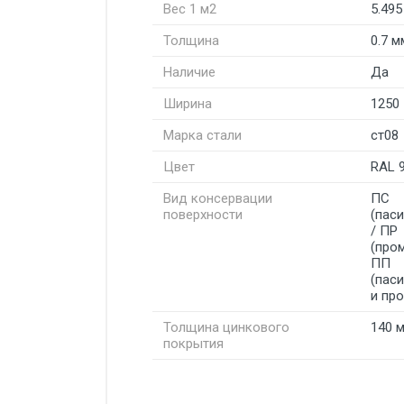
Вес 1 м2
5.495
Толщина
0.7 м
Наличие
Да
Ширина
1250
Марка стали
ст08
Цвет
RAL 
Вид консервации
ПС
поверхности
(пас
/ ПР
(про
ПП
(пас
и пр
Толщина цинкового
140 
покрытия