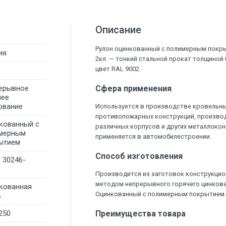
Описание
Рулон оцинкованный с полимерным покры
ия
2кл. — тонкий стальной прокат толщиной
цвет RAL 9002.
ерывное
Сфера применения
чее
ование
Используется в производстве кровельны
противопожарных конструкций, произво
кованный с
различных корпусов и других металлокон
мерным
применяется в автомобилестроении.
ытием
Способ изготовления
 30246-
Производится из заготовок конструкцио
методом непрерывного горячего цинков
кованная
Оцинкованный с полимерным покрытием
ь
250
Преимущества товара