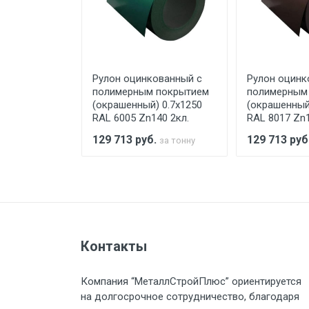
При доставке товара, Клиент з
предоставляется не более 2-х ч
ованный с
Рулон оцинкованный с
Рулон оцинк
Стоимость доставки по РФ рас
 покрытием
полимерным покрытием
полимерным
) 0.7x1250
(окрашенный) 0.7x1250
(окрашенный
40 2кл.
RAL 6005 Zn140 2кл.
RAL 8017 Zn1
.
129 713
руб.
129 713
руб
за тонну
за тонну
Тип транспорта
Груз до 6 м, вес до 1.5 тн
Груз до 6 м, вес до 2 тн
Контакты
Груз до 6 м, вес до 3 тн
Компания “МеталлСтройПлюс” ориентируется
на долгосрочное сотрудничество, благодаря