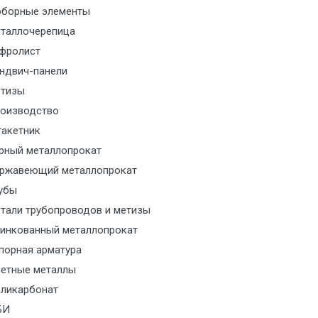
м за МКАД
борные элементы
таллочерепица
м за МКАД
фролист
ндвич-панели
м за МКАД
тизы
м за МКАД
оизводство
акетник
ласованию с транспортным
рный металлопрокат
ом
ржавеющий металлопрокат
убы
ласованию с транспортным
тали трубопроводов и метизы
ом
инкованный металлопрокат
порная арматура
ласованию с транспортным
етные металлы
ом
ликарбонат
ласованию с транспортным
БИ