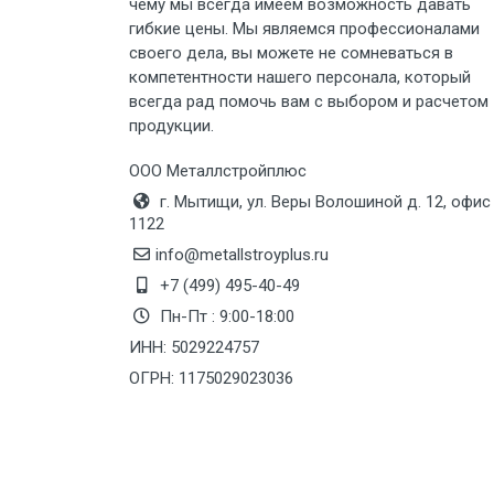
Груз до 6 м, вес до 5 тн
чему мы всегда имеем возможность давать
гибкие цены. Мы являемся профессионалами
своего дела, вы можете не сомневаться в
Груз до 6 м, вес до 8 тн
компетентности нашего персонала, который
всегда рад помочь вам с выбором и расчетом
Груз до 6 м, вес до 10 тн
продукции.
Груз до 12 м, вес до 20 тн
ООО Металлстройплюс
г. Мытищи, ул. Веры Волошиной д. 12, офис
1122
Манипулятор до 6 м, вес до 5 тн
info@metallstroyplus.ru
+7 (499) 495-40-49
Манипулятор до 6 м, вес до 8 тн
Пн-Пт : 9:00-18:00
ИНН: 5029224757
ОГРН: 1175029023036
Манипулятор до 6 м, вес до 10 тн
Манипулятор до 12 м, вес до 20