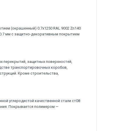
тием (окрашенный) 0.7x1250 RAL 9002 Zn140
 0.7 мм с защитно-декоративным покрытием
х перекрытий, защитных поверхностей,
дстве транспортировочных коробов,
струкций. Кроме строительства,
нной углеродистой качественной стали ст08
ания. Покрывается полимером —
.