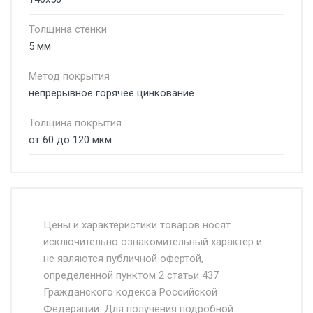
Толщина стенки
5 мм
Метод покрытия
непрерывное горячее цинкование
Толщина покрытия
от 60 до 120 мкм
Стоимость доставки от 4500 руб. по
Москве и Московской области.
Цены и характеристики товаров носят
исключительно ознакомительный характер и
Доставка осуществляется собственным и
не являются публичной офертой,
определенной пунктом 2 статьи 437
наёмным транспортом, стоимость
Гражданского кодекса Российской
доставки рассчитывается Ставка + км от
Федерации. Для получения подробной
МКАД, Въезд на ТТК и Садовое кольцо +