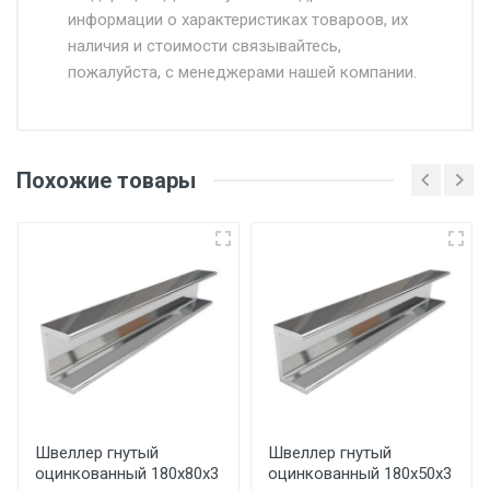
информации о характеристиках товароов, их
от 500.
наличия и стоимости связывайтесь,
пожалуйста, с менеджерами нашей компании.
Доставка в течении 1 рабочего дня 24/7.
Отгрузка товара производится при наличии
оригинала доверенности и паспорта. При
Похожие товары
несоблюдении указанных требований,
поставщик вправе отказать покупателю в
передаче товара без возмещения каких-
либо убытков, и требовать от покупателя
уплаты понесенных расходов.
Самовывоз со склада г. Ивантеевка
Центральный проезд 27. Погрузка
производится только в открытую машину.
Ручная погрузка оплачивается
Швеллер гнутый
Швеллер гнутый
оцинкованный 180х80х3
оцинкованный 180х50х3
дополнительно в размере, установленном