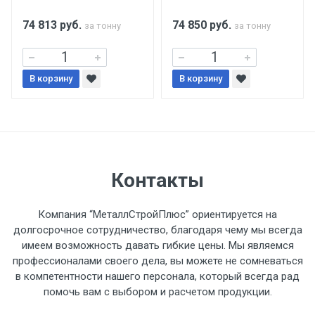
поставщиком.
74 813
руб.
74 850
руб.
за тонну
за тонну
Уведомление об оплате обязательно.
В корзину
При доставке товара, Клиент заранее
В корзину
обязан обеспечить подъезные пути для
разгружаемого а/м. На разгрузку
автомобиля предоставляется не более 2-х
часов.
Контакты
Стоимость доставки по РФ
рассчитывается индивидуально.
Компания “МеталлСтройПлюс” ориентируется на
долгосрочное сотрудничество, благодаря чему мы всегда
имеем возможность давать гибкие цены. Мы являемся
профессионалами своего дела, вы можете не сомневаться
в компетентности нашего персонала, который всегда рад
Тип
Ставка
ТТК
Садовое
1к
помочь вам с выбором и расчетом продукции.
транспорта
по