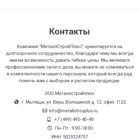
обязан обеспечить подъезные пути для
разгружаемого а/м. На разгрузку
автомобиля предоставляется не более 2-х
часов.
Контакты
Стоимость доставки по РФ
Компания “МеталлСтройПлюс” ориентируется на
рассчитывается индивидуально.
долгосрочное сотрудничество, благодаря чему мы всегда
имеем возможность давать гибкие цены. Мы являемся
профессионалами своего дела, вы можете не сомневаться
в компетентности нашего персонала, который всегда рад
помочь вам с выбором и расчетом продукции.
Тип
Ставка
ТТК
Садовое
1к
транспорта
по
ООО Металлстройплюс
Москве
г. Мытищи, ул. Веры Волошиной д. 12, офис 1122
(7+1ч.)
info@metallstroyplus.ru
+7 (499) 495-40-49
Груз до 6 м,
5500 с
500
500
27р
Пн-Пт : 9:00-18:00
вес до 1.5 тн
НДС
МК
ИНН: 5029224757