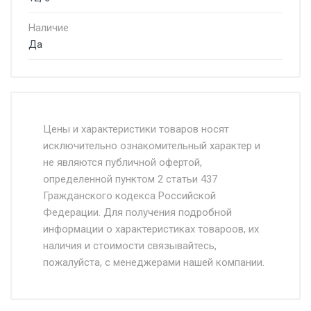
Наличие
Да
Стоимость доставки от 4500 руб. по
Москве и Московской области.
Цены и характеристики товаров носят
исключительно ознакомительный характер и
Доставка осуществляется собственным и
не являются публичной офертой,
определенной пунктом 2 статьи 437
наёмным транспортом, стоимость
Гражданского кодекса Российской
доставки рассчитывается Ставка + км от
Федерации. Для получения подробной
МКАД, Въезд на ТТК и Садовое кольцо +
информации о характеристиках товароов, их
от 500.
наличия и стоимости связывайтесь,
пожалуйста, с менеджерами нашей компании.
Доставка в течении 1 рабочего дня 24/7.
Отгрузка товара производится при наличии