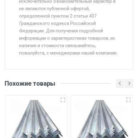
исключительно ознакомительный характер и
Доставка осуществляется собственным и
не являются публичной офертой,
определенной пунктом 2 статьи 437
наёмным транспортом, стоимость
Гражданского кодекса Российской
доставки рассчитывается Ставка + км от
Федерации. Для получения подробной
МКАД, Въезд на ТТК и Садовое кольцо +
информации о характеристиках товароов, их
от 500.
наличия и стоимости связывайтесь,
пожалуйста, с менеджерами нашей компании.
Доставка в течении 1 рабочего дня 24/7.
Отгрузка товара производится при наличии
оригинала доверенности и паспорта. При
Похожие товары
несоблюдении указанных требований,
поставщик вправе отказать покупателю в
передаче товара без возмещения каких-
либо убытков, и требовать от покупателя
уплаты понесенных расходов.
Самовывоз со склада г. Ивантеевка