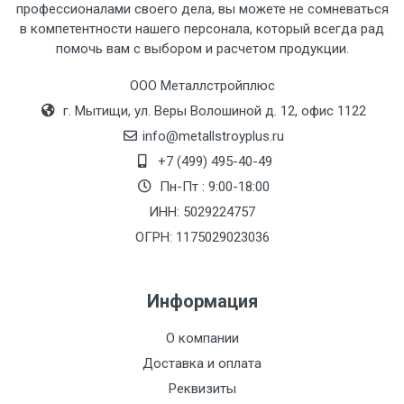
профессионалами своего дела, вы можете не сомневаться
в компетентности нашего персонала, который всегда рад
помочь вам с выбором и расчетом продукции.
Тип
Ставка
ТТК
Садовое
1к
транспорта
по
ООО Металлстройплюс
Москве
г. Мытищи, ул. Веры Волошиной д. 12, офис 1122
(7+1ч.)
info@metallstroyplus.ru
+7 (499) 495-40-49
Груз до 6 м,
5500 с
500
500
27р
Пн-Пт : 9:00-18:00
вес до 1.5 тн
НДС
МК
ИНН: 5029224757
ОГРН: 1175029023036
Груз до 6 м,
6500 с
1000
1000
35р
вес до 2 тн
НДС
МК
Информация
Груз до 6 м,
7500 с
1000
1000
35р
О компании
вес до 3 тн
НДС
МК
Доставка и оплата
Груз до 6 м,
9000 с
1000
1000
40р
Реквизиты