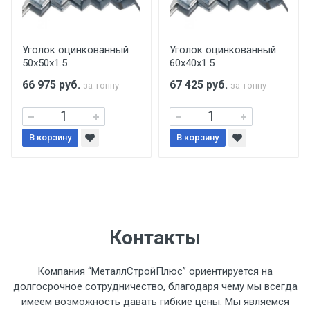
Центральный проезд 27. Погрузка
производится только в открытую машину.
Ручная погрузка оплачивается
Уголок оцинкованный
Уголок оцинкованный
50х50х1.5
60х40х1.5
дополнительно в размере, установленном
поставщиком.
66 975
руб.
67 425
руб.
за тонну
за тонну
Уведомление об оплате обязательно.
В корзину
В корзину
При доставке товара, Клиент заранее
обязан обеспечить подъезные пути для
разгружаемого а/м. На разгрузку
автомобиля предоставляется не более 2-х
часов.
Контакты
Стоимость доставки по РФ
Компания “МеталлСтройПлюс” ориентируется на
рассчитывается индивидуально.
долгосрочное сотрудничество, благодаря чему мы всегда
имеем возможность давать гибкие цены. Мы являемся