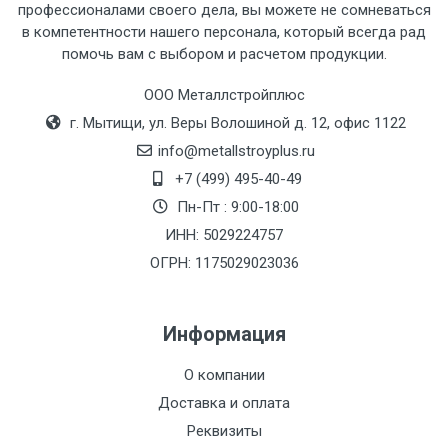
профессионалами своего дела, вы можете не сомневаться
в компетентности нашего персонала, который всегда рад
помочь вам с выбором и расчетом продукции.
Тип
Ставка
ТТК
Садовое
1к
транспорта
по
ООО Металлстройплюс
Москве
г. Мытищи, ул. Веры Волошиной д. 12, офис 1122
(7+1ч.)
info@metallstroyplus.ru
+7 (499) 495-40-49
Груз до 6 м,
5500 с
500
500
27р
Пн-Пт : 9:00-18:00
вес до 1.5 тн
НДС
МК
ИНН: 5029224757
ОГРН: 1175029023036
Груз до 6 м,
6500 с
1000
1000
35р
вес до 2 тн
НДС
МК
Информация
Груз до 6 м,
7500 с
1000
1000
35р
О компании
вес до 3 тн
НДС
МК
Доставка и оплата
Груз до 6 м,
9000 с
1000
1000
40р
Реквизиты