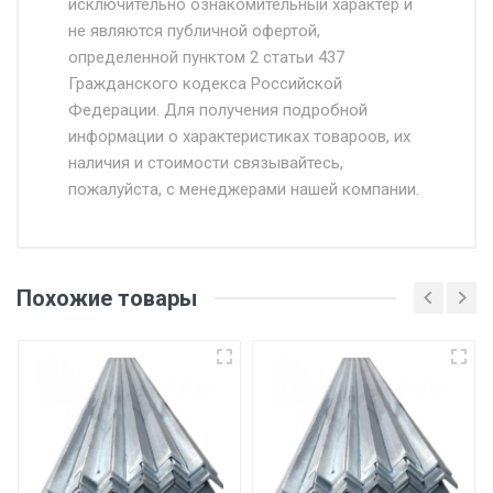
исключительно ознакомительный характер и
Доставка осуществляется собственным и
не являются публичной офертой,
определенной пунктом 2 статьи 437
наёмным транспортом, стоимость
Гражданского кодекса Российской
доставки рассчитывается Ставка + км от
Федерации. Для получения подробной
МКАД, Въезд на ТТК и Садовое кольцо +
информации о характеристиках товароов, их
от 500.
наличия и стоимости связывайтесь,
пожалуйста, с менеджерами нашей компании.
Доставка в течении 1 рабочего дня 24/7.
Отгрузка товара производится при наличии
оригинала доверенности и паспорта. При
Похожие товары
несоблюдении указанных требований,
поставщик вправе отказать покупателю в
передаче товара без возмещения каких-
либо убытков, и требовать от покупателя
уплаты понесенных расходов.
Самовывоз со склада г. Ивантеевка