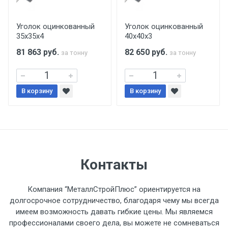
производится только в открытую машину.
Ручная погрузка оплачивается
Уголок оцинкованный
Уголок оцинкованный
35х35х4
40х40х3
дополнительно в размере, установленном
поставщиком.
81 863
руб.
82 650
руб.
за тонну
за тонну
Уведомление об оплате обязательно.
В корзину
В корзину
При доставке товара, Клиент заранее
обязан обеспечить подъезные пути для
разгружаемого а/м. На разгрузку
автомобиля предоставляется не более 2-х
часов.
Контакты
Стоимость доставки по РФ
Компания “МеталлСтройПлюс” ориентируется на
рассчитывается индивидуально.
долгосрочное сотрудничество, благодаря чему мы всегда
имеем возможность давать гибкие цены. Мы являемся
профессионалами своего дела, вы можете не сомневаться