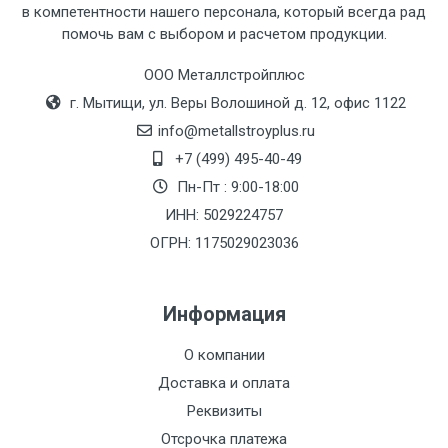
в компетентности нашего персонала, который всегда рад
помочь вам с выбором и расчетом продукции.
Тип
Ставка
ТТК
Садовое
1к
транспорта
по
ООО Металлстройплюс
Москве
г. Мытищи, ул. Веры Волошиной д. 12, офис 1122
(7+1ч.)
info@metallstroyplus.ru
+7 (499) 495-40-49
Груз до 6 м,
5500 с
500
500
27р
Пн-Пт : 9:00-18:00
вес до 1.5 тн
НДС
МК
ИНН: 5029224757
ОГРН: 1175029023036
Груз до 6 м,
6500 с
1000
1000
35р
вес до 2 тн
НДС
МК
Информация
Груз до 6 м,
7500 с
1000
1000
35р
О компании
вес до 3 тн
НДС
МК
Доставка и оплата
Груз до 6 м,
9000 с
1000
1000
40р
Реквизиты
вес до 5 тн
НДС
МК
Отсрочка платежа