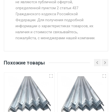
Доставка осуществляется собственным и
не являются публичной офертой,
определенной пунктом 2 статьи 437
наёмным транспортом, стоимость
Гражданского кодекса Российской
доставки рассчитывается Ставка + км от
Федерации. Для получения подробной
МКАД, Въезд на ТТК и Садовое кольцо +
информации о характеристиках товароов, их
от 500.
наличия и стоимости связывайтесь,
пожалуйста, с менеджерами нашей компании.
Доставка в течении 1 рабочего дня 24/7.
Отгрузка товара производится при наличии
оригинала доверенности и паспорта. При
Похожие товары
несоблюдении указанных требований,
поставщик вправе отказать покупателю в
передаче товара без возмещения каких-
либо убытков, и требовать от покупателя
уплаты понесенных расходов.
Самовывоз со склада г. Ивантеевка
Центральный проезд 27. Погрузка