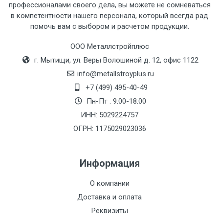
профессионалами своего дела, вы можете не сомневаться
в компетентности нашего персонала, который всегда рад
помочь вам с выбором и расчетом продукции.
Тип
Ставка
ТТК
Садовое
1к
транспорта
по
ООО Металлстройплюс
Москве
г. Мытищи, ул. Веры Волошиной д. 12, офис 1122
(7+1ч.)
info@metallstroyplus.ru
+7 (499) 495-40-49
Груз до 6 м,
5500 с
500
500
27р
Пн-Пт : 9:00-18:00
вес до 1.5 тн
НДС
МК
ИНН: 5029224757
ОГРН: 1175029023036
Груз до 6 м,
6500 с
1000
1000
35р
вес до 2 тн
НДС
МК
Информация
Груз до 6 м,
7500 с
1000
1000
35р
О компании
вес до 3 тн
НДС
МК
Доставка и оплата
Груз до 6 м,
9000 с
1000
1000
40р
Реквизиты