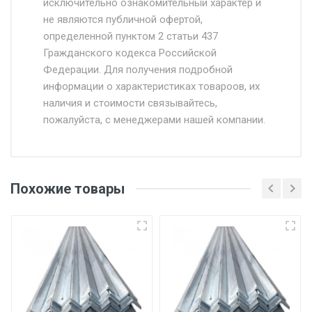
исключительно ознакомительный характер и
Доставка осуществляется собственным и
не являются публичной офертой,
определенной пунктом 2 статьи 437
наёмным транспортом, стоимость
Гражданского кодекса Российской
доставки рассчитывается Ставка + км от
Федерации. Для получения подробной
МКАД, Въезд на ТТК и Садовое кольцо +
информации о характеристиках товароов, их
от 500.
наличия и стоимости связывайтесь,
пожалуйста, с менеджерами нашей компании.
Доставка в течении 1 рабочего дня 24/7.
Отгрузка товара производится при наличии
оригинала доверенности и паспорта. При
Похожие товары
несоблюдении указанных требований,
поставщик вправе отказать покупателю в
передаче товара без возмещения каких-
либо убытков, и требовать от покупателя
уплаты понесенных расходов.
Самовывоз со склада г. Ивантеевка