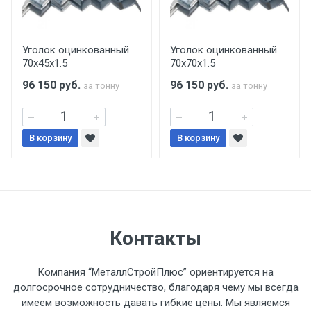
Центральный проезд 27. Погрузка
производится только в открытую машину.
Ручная погрузка оплачивается
Уголок оцинкованный
Уголок оцинкованный
70х45х1.5
70х70х1.5
дополнительно в размере, установленном
поставщиком.
96 150
руб.
96 150
руб.
за тонну
за тонну
Уведомление об оплате обязательно.
В корзину
В корзину
При доставке товара, Клиент заранее
обязан обеспечить подъезные пути для
разгружаемого а/м. На разгрузку
автомобиля предоставляется не более 2-х
часов.
Контакты
Стоимость доставки по РФ
Компания “МеталлСтройПлюс” ориентируется на
рассчитывается индивидуально.
долгосрочное сотрудничество, благодаря чему мы всегда
имеем возможность давать гибкие цены. Мы являемся