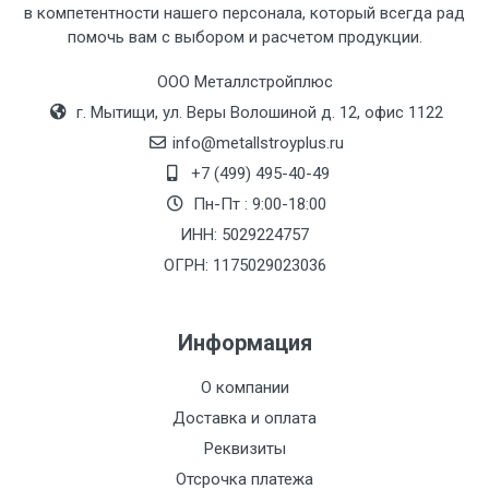
в компетентности нашего персонала, который всегда рад
помочь вам с выбором и расчетом продукции.
Тип
Ставка
ТТК
Садовое
1к
транспорта
по
ООО Металлстройплюс
Москве
г. Мытищи, ул. Веры Волошиной д. 12, офис 1122
(7+1ч.)
info@metallstroyplus.ru
+7 (499) 495-40-49
Груз до 6 м,
5500 с
500
500
27р
Пн-Пт : 9:00-18:00
вес до 1.5 тн
НДС
МК
ИНН: 5029224757
ОГРН: 1175029023036
Груз до 6 м,
6500 с
1000
1000
35р
вес до 2 тн
НДС
МК
Информация
Груз до 6 м,
7500 с
1000
1000
35р
О компании
вес до 3 тн
НДС
МК
Доставка и оплата
Груз до 6 м,
9000 с
1000
1000
40р
Реквизиты
вес до 5 тн
НДС
МК
Отсрочка платежа