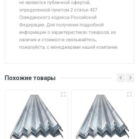
Доставка осуществляется собственным и
не являются публичной офертой,
определенной пунктом 2 статьи 437
наёмным транспортом, стоимость
Гражданского кодекса Российской
доставки рассчитывается Ставка + км от
Федерации. Для получения подробной
МКАД, Въезд на ТТК и Садовое кольцо +
информации о характеристиках товароов, их
от 500.
наличия и стоимости связывайтесь,
пожалуйста, с менеджерами нашей компании.
Доставка в течении 1 рабочего дня 24/7.
Отгрузка товара производится при наличии
оригинала доверенности и паспорта. При
Похожие товары
несоблюдении указанных требований,
поставщик вправе отказать покупателю в
передаче товара без возмещения каких-
либо убытков, и требовать от покупателя
уплаты понесенных расходов.
Самовывоз со склада г. Ивантеевка
Центральный проезд 27. Погрузка