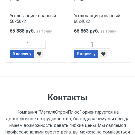
производится только в открытую машину.
Ручная погрузка оплачивается
Уголок оцинкованный
Уголок оцинкованный
50х50х2
60х40х2
дополнительно в размере, установленном
поставщиком.
65 888
руб.
66 863
руб.
за тонну
за тонну
Уведомление об оплате обязательно.
В корзину
В корзину
При доставке товара, Клиент заранее
обязан обеспечить подъезные пути для
разгружаемого а/м. На разгрузку
автомобиля предоставляется не более 2-х
часов.
Контакты
Стоимость доставки по РФ
Компания “МеталлСтройПлюс” ориентируется на
рассчитывается индивидуально.
долгосрочное сотрудничество, благодаря чему мы всегда
имеем возможность давать гибкие цены. Мы являемся
профессионалами своего дела, вы можете не сомневаться