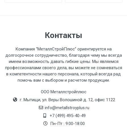
При доставке товара, Клиент заранее
обязан обеспечить подъезные пути для
разгружаемого а/м. На разгрузку
автомобиля предоставляется не более 2-х
часов.
Контакты
Стоимость доставки по РФ
Компания “МеталлСтройПлюс” ориентируется на
рассчитывается индивидуально.
долгосрочное сотрудничество, благодаря чему мы всегда
имеем возможность давать гибкие цены. Мы являемся
профессионалами своего дела, вы можете не сомневаться
в компетентности нашего персонала, который всегда рад
помочь вам с выбором и расчетом продукции.
Тип
Ставка
ТТК
Садовое
1к
транспорта
по
ООО Металлстройплюс
Москве
г. Мытищи, ул. Веры Волошиной д. 12, офис 1122
(7+1ч.)
info@metallstroyplus.ru
+7 (499) 495-40-49
Груз до 6 м,
5500 с
500
500
27р
Пн-Пт : 9:00-18:00