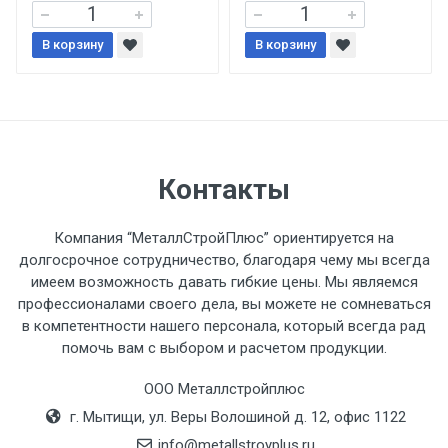
В корзину
При доставке товара, Клиент заранее
В корзину
обязан обеспечить подъезные пути для
разгружаемого а/м. На разгрузку
автомобиля предоставляется не более 2-х
часов.
Контакты
Стоимость доставки по РФ
рассчитывается индивидуально.
Компания “МеталлСтройПлюс” ориентируется на
долгосрочное сотрудничество, благодаря чему мы всегда
имеем возможность давать гибкие цены. Мы являемся
профессионалами своего дела, вы можете не сомневаться
в компетентности нашего персонала, который всегда рад
Тип
Ставка
ТТК
Садовое
1к
помочь вам с выбором и расчетом продукции.
транспорта
по
ООО Металлстройплюс
Москве
г. Мытищи, ул. Веры Волошиной д. 12, офис 1122
(7+1ч.)
info@metallstroyplus.ru