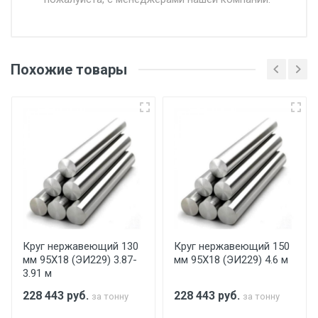
Доставка в течении 1 рабочего дня 24/7.
Отгрузка товара производится при наличии
оригинала доверенности и паспорта. При
Похожие товары
несоблюдении указанных требований,
поставщик вправе отказать покупателю в
передаче товара без возмещения каких-
либо убытков, и требовать от покупателя
уплаты понесенных расходов.
Самовывоз со склада г. Ивантеевка
Центральный проезд 27. Погрузка
производится только в открытую машину.
Ручная погрузка оплачивается
Круг нержавеющий 130
Круг нержавеющий 150
мм 95Х18 (ЭИ229) 3.87-
мм 95Х18 (ЭИ229) 4.6 м
дополнительно в размере, установленном
3.91 м
поставщиком.
228 443
руб.
228 443
руб.
за тонну
за тонну
Уведомление об оплате обязательно.