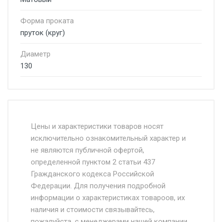
Форма проката
пруток (круг)
Диаметр
130
Стоимость доставки от 4500 руб. по
Москве и Московской области.
Цены и характеристики товаров носят
исключительно ознакомительный характер и
Доставка осуществляется собственным и
не являются публичной офертой,
определенной пунктом 2 статьи 437
наёмным транспортом, стоимость
Гражданского кодекса Российской
доставки рассчитывается Ставка + км от
Федерации. Для получения подробной
МКАД, Въезд на ТТК и Садовое кольцо +
информации о характеристиках товароов, их
от 500.
наличия и стоимости связывайтесь,
пожалуйста, с менеджерами нашей компании.