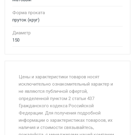
Форма проката
пруток (круг)
Диаметр
150
Стоимость доставки от 4500 руб. по
Москве и Московской области.
Цены и характеристики товаров носят
исключительно ознакомительный характер и
Доставка осуществляется собственным и
не являются публичной офертой,
определенной пунктом 2 статьи 437
наёмным транспортом, стоимость
Гражданского кодекса Российской
доставки рассчитывается Ставка + км от
Федерации. Для получения подробной
МКАД, Въезд на ТТК и Садовое кольцо +
информации о характеристиках товароов, их
от 500.
наличия и стоимости связывайтесь,
пожалуйста, с менеджерами нашей компании.