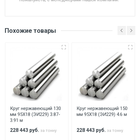
Доставка в течении 1 рабочего дня 24/7.
Отгрузка товара производится при наличии
оригинала доверенности и паспорта. При
Похожие товары
несоблюдении указанных требований,
поставщик вправе отказать покупателю в
передаче товара без возмещения каких-
либо убытков, и требовать от покупателя
уплаты понесенных расходов.
Самовывоз со склада г. Ивантеевка
Центральный проезд 27. Погрузка
производится только в открытую машину.
Ручная погрузка оплачивается
Круг нержавеющий 130
Круг нержавеющий 150
мм 95Х18 (ЭИ229) 3.87-
мм 95Х18 (ЭИ229) 4.6 м
дополнительно в размере, установленном
3.91 м
поставщиком.
228 443
руб.
228 443
руб.
за тонну
за тонну
Уведомление об оплате обязательно.