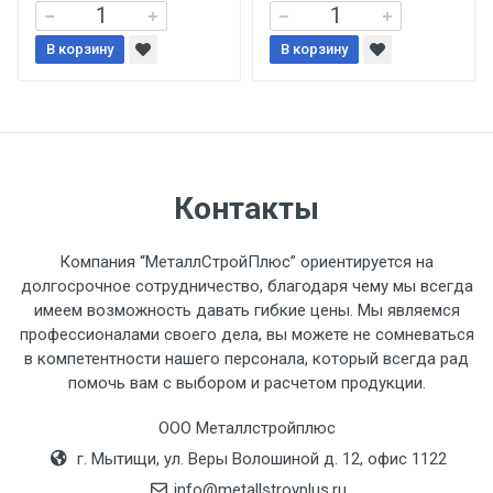
В корзину
При доставке товара, Клиент заранее
В корзину
обязан обеспечить подъезные пути для
разгружаемого а/м. На разгрузку
автомобиля предоставляется не более 2-х
часов.
Контакты
Стоимость доставки по РФ
рассчитывается индивидуально.
Компания “МеталлСтройПлюс” ориентируется на
долгосрочное сотрудничество, благодаря чему мы всегда
имеем возможность давать гибкие цены. Мы являемся
профессионалами своего дела, вы можете не сомневаться
в компетентности нашего персонала, который всегда рад
Тип
Ставка
ТТК
Садовое
1к
помочь вам с выбором и расчетом продукции.
транспорта
по
ООО Металлстройплюс
Москве
г. Мытищи, ул. Веры Волошиной д. 12, офис 1122
(7+1ч.)
info@metallstroyplus.ru