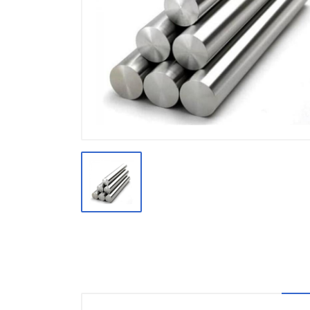
Производство
Штакетник
Черный металлопрокат
Нержавеющий металлопрокат
Трубы
Детали трубопроводов и
метизы
Оцинкованный металлопрокат
Запорная арматура
Цветные металлы
Поликарбонат
ЖБИ