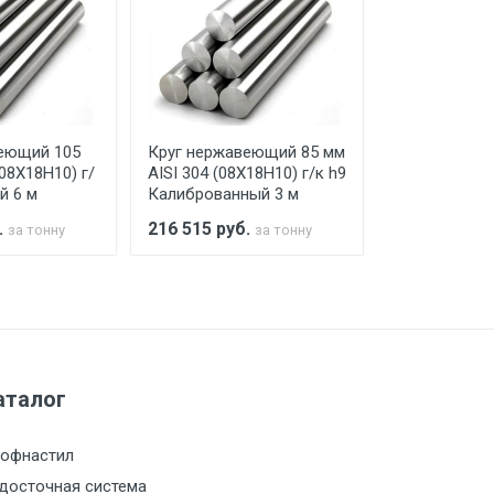
го а/м. На разгрузку автомобиля
еющий 105
Круг нержавеющий 85 мм
Круг нержав
(08Х18Н10) г/
AISI 304 (08Х18Н10) г/к h9
AISI 304 (08Х
й 6 м
Калиброванный 3 м
Калиброванн
.
216 515
руб.
216 515
руб
за тонну
за тонну
а МКАД
м за МКАД
аталог
м за МКАД
офнастил
м за МКАД
досточная система