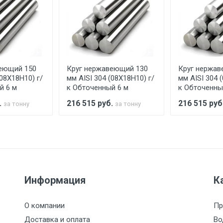
ельно.
аранее обязан обеспечить подъезные пути для разгружаемо
асов.
еющий 150
Круг нержавеющий 130
Круг нержав
считывается индивидуально.
(08Х18Н10) г/
мм AISI 304 (08Х18Н10) г/
мм AISI 304 
й 6 м
к Обточенный 6 м
к Обточенны
.
216 515
руб.
216 515
руб
за тонну
за тонну
Ставка по Москве
ТТК
Садовое
1км з
(7+1ч.)
5500 с НДС
500
500
27р./к
Информация
К
6500 с НДС
1000
1000
35р./к
О компании
Пр
7500 с НДС
1000
1000
35р./к
Доставка и оплата
Во