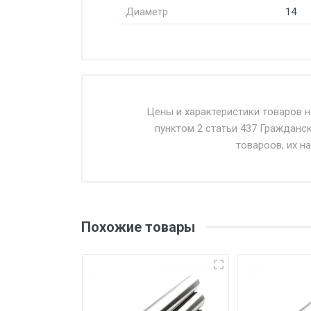
Диаметр
14
Стоимость доставки от 4500 ру
Доставка осуществляется собс
Цены и характеристики товаров 
пунктом 2 статьи 437 Гражданс
Въезд на ТТК и Садовое кольцо 
товароов, их н
Доставка в течении 1 рабочего 
Отгрузка товара производится 
поставщик вправе отказать пок
Похожие товары
уплаты понесенных расходов.
Самовывоз со склада г. Ивант
погрузка оплачивается дополн