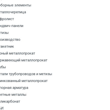
борные элементы
м за МКАД
таллочерепица
м за МКАД
фролист
ндвич-панели
м за МКАД
тизы
оизводство
м за МКАД
акетник
рный металлопрокат
ласованию с транспортным
ржавеющий металлопрокат
ом
убы
тали трубопроводов и метизы
ласованию с транспортным
инкованный металлопрокат
ом
порная арматура
ласованию с транспортным
етные металлы
ом
ликарбонат
БИ