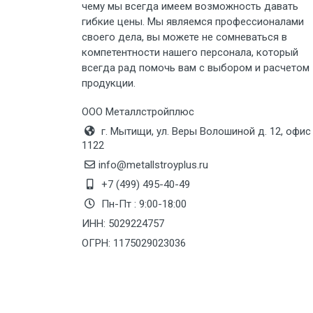
чему мы всегда имеем возможность давать
Груз до 6 м, вес до 5 тн
гибкие цены. Мы являемся профессионалами
своего дела, вы можете не сомневаться в
Груз до 6 м, вес до 8 тн
компетентности нашего персонала, который
всегда рад помочь вам с выбором и расчетом
продукции.
Груз до 6 м, вес до 10 тн
ООО Металлстройплюс
Груз до 12 м, вес до 20 тн
г. Мытищи, ул. Веры Волошиной д. 12, офис
1122
Манипулятор до 6 м, вес до 5 тн
info@metallstroyplus.ru
+7 (499) 495-40-49
Пн-Пт : 9:00-18:00
Манипулятор до 6 м, вес до 8 тн
ИНН: 5029224757
ОГРН: 1175029023036
Манипулятор до 6 м, вес до 10 тн