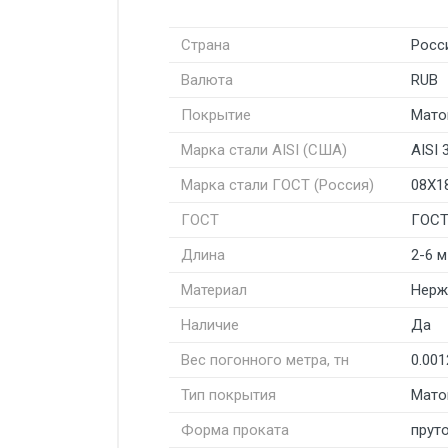
Страна
Росс
Валюта
RUB
Покрытие
Мато
Марка стали AISI (США)
AISI 
Марка стали ГОСТ (Россия)
08Х1
ГОСТ
ГОСТ
Длина
2-6 м
Материал
Нерж
Наличие
Да
Вес погонного метра, тн
0.001
Тип покрытия
Мато
Форма проката
пруто