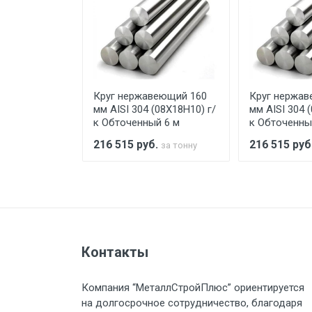
Уведомление об оплате обязат
При доставке товара, Клиент з
предоставляется не более 2-х ч
еющий 70 мм
Круг нержавеющий 160
Круг нержав
Стоимость доставки по РФ рас
18Н10) г/к h9
мм AISI 304 (08Х18Н10) г/
мм AISI 304 
ый 3 м
к Обточенный 6 м
к Обточенны
.
216 515
руб.
216 515
руб
за тонну
за тонну
Тип транспорта
Груз до 6 м, вес до 1.5 тн
Контакты
Груз до 6 м, вес до 2 тн
Компания “МеталлСтройПлюс” ориентируется
Груз до 6 м, вес до 3 тн
на долгосрочное сотрудничество, благодаря