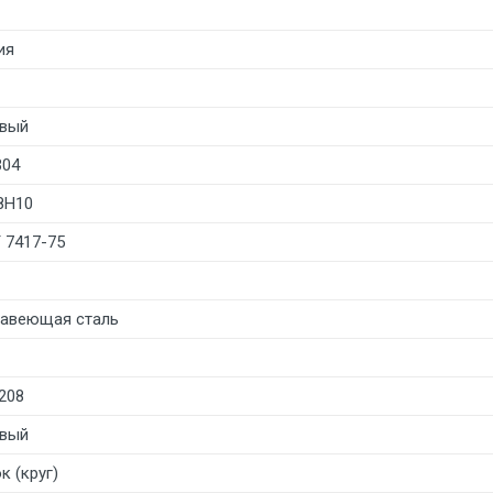
ия
вый
304
8Н10
 7417-75
авеющая сталь
208
вый
к (круг)