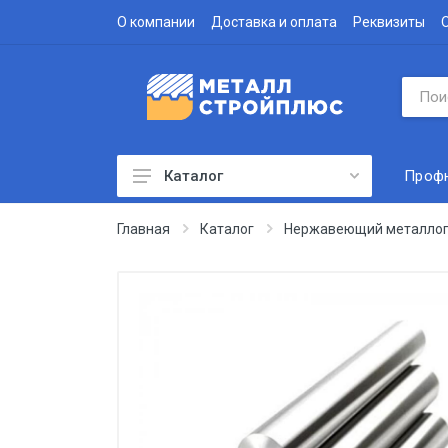
О компании
Доставка и оплата
Реквизиты
Проф
Каталог
Профнастил
Главная
Каталог
Нержавеющий металлоп
Водосточная система
Доборные элементы
Металлочерепица
Гофролист
Сэндвич-панели
Метизы