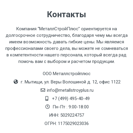
Стоимость доставки по РФ
Контакты
рассчитывается индивидуально.
Компания “МеталлСтройПлюс” ориентируется на
долгосрочное сотрудничество, благодаря чему мы всегда
имеем возможность давать гибкие цены. Мы являемся
профессионалами своего дела, вы можете не сомневаться
Тип
Ставка
ТТК
Садовое
1к
в компетентности нашего персонала, который всегда рад
помочь вам с выбором и расчетом продукции.
транспорта
по
Москве
ООО Металлстройплюс
(7+1ч.)
г. Мытищи, ул. Веры Волошиной д. 12, офис 1122
info@metallstroyplus.ru
Груз до 6 м,
5500 с
500
500
27р
+7 (499) 495-40-49
вес до 1.5 тн
НДС
МК
Пн-Пт : 9:00-18:00
ИНН: 5029224757
Груз до 6 м,
6500 с
1000
1000
35р
вес до 2 тн
НДС
МК
ОГРН: 1175029023036