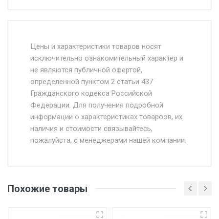
Стоимость доставки от 4500 руб. по
Москве и Московской области.
Цены и характеристики товаров носят
исключительно ознакомительный характер и
Доставка осуществляется собственным и
не являются публичной офертой,
определенной пунктом 2 статьи 437
наёмным транспортом, стоимость
Гражданского кодекса Российской
доставки рассчитывается Ставка + км от
Федерации. Для получения подробной
МКАД, Въезд на ТТК и Садовое кольцо +
информации о характеристиках товароов, их
от 500.
наличия и стоимости связывайтесь,
пожалуйста, с менеджерами нашей компании.
Доставка в течении 1 рабочего дня 24/7.
Отгрузка товара производится при наличии
оригинала доверенности и паспорта. При
Похожие товары
несоблюдении указанных требований,
поставщик вправе отказать покупателю в