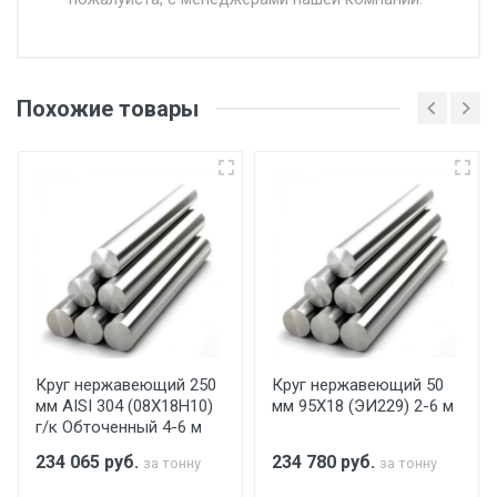
Доставка в течении 1 рабочего дня 24/7.
Отгрузка товара производится при наличии
оригинала доверенности и паспорта. При
Похожие товары
несоблюдении указанных требований,
поставщик вправе отказать покупателю в
передаче товара без возмещения каких-
либо убытков, и требовать от покупателя
уплаты понесенных расходов.
Самовывоз со склада г. Ивантеевка
Центральный проезд 27. Погрузка
производится только в открытую машину.
Ручная погрузка оплачивается
Круг нержавеющий 250
Круг нержавеющий 50
мм AISI 304 (08Х18Н10)
мм 95Х18 (ЭИ229) 2-6 м
дополнительно в размере, установленном
г/к Обточенный 4-6 м
поставщиком.
234 065
руб.
234 780
руб.
за тонну
за тонну
Уведомление об оплате обязательно.