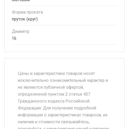
Форма проката
пруток (круг)
Диаметр
16
Стоимость доставки от 4500 руб. по
Москве и Московской области.
Цены и характеристики товаров носят
исключительно ознакомительный характер и
Доставка осуществляется собственным и
не являются публичной офертой,
определенной пунктом 2 статьи 437
наёмным транспортом, стоимость
Гражданского кодекса Российской
доставки рассчитывается Ставка + км от
Федерации. Для получения подробной
МКАД, Въезд на ТТК и Садовое кольцо +
информации о характеристиках товароов, их
от 500.
наличия и стоимости связывайтесь,
пожалуйста, с менеджерами нашей компании.