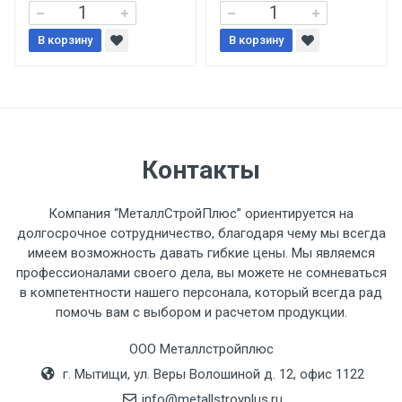
В корзину
При доставке товара, Клиент заранее
В корзину
обязан обеспечить подъезные пути для
разгружаемого а/м. На разгрузку
автомобиля предоставляется не более 2-х
часов.
Контакты
Стоимость доставки по РФ
рассчитывается индивидуально.
Компания “МеталлСтройПлюс” ориентируется на
долгосрочное сотрудничество, благодаря чему мы всегда
имеем возможность давать гибкие цены. Мы являемся
профессионалами своего дела, вы можете не сомневаться
в компетентности нашего персонала, который всегда рад
Тип
Ставка
ТТК
Садовое
1к
помочь вам с выбором и расчетом продукции.
транспорта
по
ООО Металлстройплюс
Москве
г. Мытищи, ул. Веры Волошиной д. 12, офис 1122
(7+1ч.)
info@metallstroyplus.ru