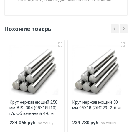
Доставка в течении 1 рабочего дня 24/7.
Отгрузка товара производится при наличии
оригинала доверенности и паспорта. При
Похожие товары
несоблюдении указанных требований,
поставщик вправе отказать покупателю в
передаче товара без возмещения каких-
либо убытков, и требовать от покупателя
уплаты понесенных расходов.
Самовывоз со склада г. Ивантеевка
Центральный проезд 27. Погрузка
производится только в открытую машину.
Ручная погрузка оплачивается
Круг нержавеющий 250
Круг нержавеющий 50
мм AISI 304 (08Х18Н10)
мм 95Х18 (ЭИ229) 2-6 м
дополнительно в размере, установленном
г/к Обточенный 4-6 м
поставщиком.
234 065
руб.
234 780
руб.
за тонну
за тонну
Уведомление об оплате обязательно.