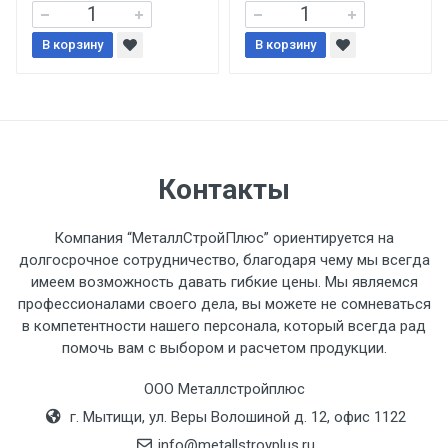
В корзину
При доставке товара, Клиент заранее
В корзину
обязан обеспечить подъезные пути для
разгружаемого а/м. На разгрузку
автомобиля предоставляется не более 2-х
часов.
Контакты
Стоимость доставки по РФ
рассчитывается индивидуально.
Компания “МеталлСтройПлюс” ориентируется на
долгосрочное сотрудничество, благодаря чему мы всегда
имеем возможность давать гибкие цены. Мы являемся
профессионалами своего дела, вы можете не сомневаться
в компетентности нашего персонала, который всегда рад
Тип
Ставка
ТТК
Садовое
1к
помочь вам с выбором и расчетом продукции.
транспорта
по
ООО Металлстройплюс
Москве
г. Мытищи, ул. Веры Волошиной д. 12, офис 1122
(7+1ч.)
info@metallstroyplus.ru