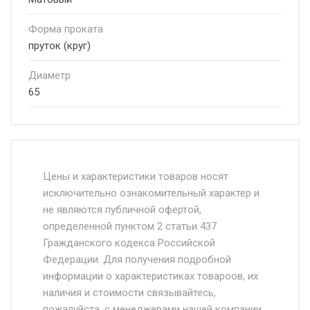
Форма проката
пруток (круг)
Диаметр
65
Стоимость доставки от 4500 руб. по
Москве и Московской области.
Цены и характеристики товаров носят
исключительно ознакомительный характер и
Доставка осуществляется собственным и
не являются публичной офертой,
определенной пунктом 2 статьи 437
наёмным транспортом, стоимость
Гражданского кодекса Российской
доставки рассчитывается Ставка + км от
Федерации. Для получения подробной
МКАД, Въезд на ТТК и Садовое кольцо +
информации о характеристиках товароов, их
от 500.
наличия и стоимости связывайтесь,
пожалуйста, с менеджерами нашей компании.