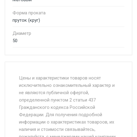
Форма проката
пруток (круг)
Диаметр
50
Стоимость доставки от 4500 руб. по
Москве и Московской области.
Цены и характеристики товаров носят
исключительно ознакомительный характер и
Доставка осуществляется собственным и
не являются публичной офертой,
определенной пунктом 2 статьи 437
наёмным транспортом, стоимость
Гражданского кодекса Российской
доставки рассчитывается Ставка + км от
Федерации. Для получения подробной
МКАД, Въезд на ТТК и Садовое кольцо +
информации о характеристиках товароов, их
от 500.
наличия и стоимости связывайтесь,
пожалуйста, с менеджерами нашей компании.