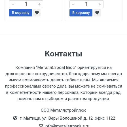
В корзину
При доставке товара, Клиент заранее
В корзину
обязан обеспечить подъезные пути для
разгружаемого а/м. На разгрузку
автомобиля предоставляется не более 2-х
часов.
Контакты
Стоимость доставки по РФ
рассчитывается индивидуально.
Компания “МеталлСтройПлюс” ориентируется на
долгосрочное сотрудничество, благодаря чему мы всегда
имеем возможность давать гибкие цены. Мы являемся
профессионалами своего дела, вы можете не сомневаться
в компетентности нашего персонала, который всегда рад
Тип
Ставка
ТТК
Садовое
1к
помочь вам с выбором и расчетом продукции.
транспорта
по
ООО Металлстройплюс
Москве
г. Мытищи, ул. Веры Волошиной д. 12, офис 1122
(7+1ч.)
info@metallstroyplus.ru