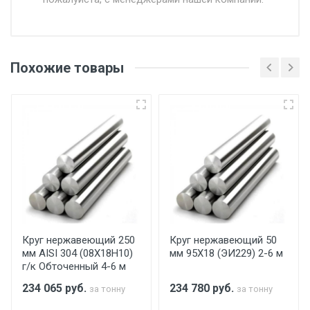
Доставка в течении 1 рабочего дня 24/7.
Отгрузка товара производится при наличии
оригинала доверенности и паспорта. При
Похожие товары
несоблюдении указанных требований,
поставщик вправе отказать покупателю в
передаче товара без возмещения каких-
либо убытков, и требовать от покупателя
уплаты понесенных расходов.
Самовывоз со склада г. Ивантеевка
Центральный проезд 27. Погрузка
производится только в открытую машину.
Ручная погрузка оплачивается
Круг нержавеющий 250
Круг нержавеющий 50
мм AISI 304 (08Х18Н10)
мм 95Х18 (ЭИ229) 2-6 м
дополнительно в размере, установленном
г/к Обточенный 4-6 м
поставщиком.
234 065
руб.
234 780
руб.
за тонну
за тонну
Уведомление об оплате обязательно.