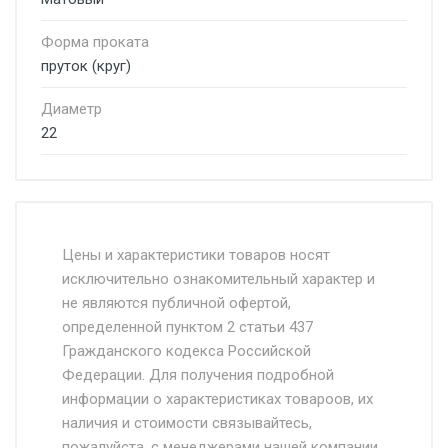
Форма проката
пруток (круг)
Диаметр
22
Стоимость доставки от 4500 руб. по
Москве и Московской области.
Цены и характеристики товаров носят
исключительно ознакомительный характер и
Доставка осуществляется собственным и
не являются публичной офертой,
определенной пунктом 2 статьи 437
наёмным транспортом, стоимость
Гражданского кодекса Российской
доставки рассчитывается Ставка + км от
Федерации. Для получения подробной
МКАД, Въезд на ТТК и Садовое кольцо +
информации о характеристиках товароов, их
от 500.
наличия и стоимости связывайтесь,
пожалуйста, с менеджерами нашей компании.