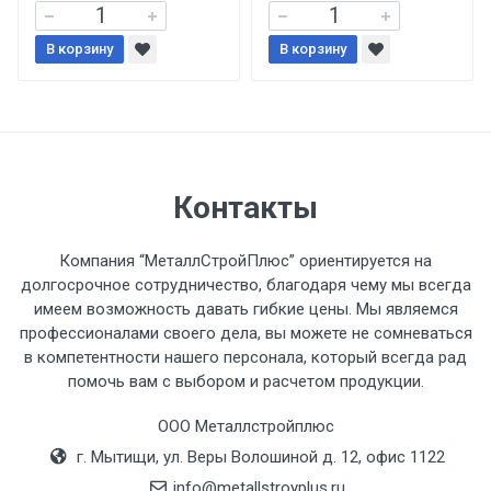
В корзину
При доставке товара, Клиент заранее
В корзину
обязан обеспечить подъезные пути для
разгружаемого а/м. На разгрузку
автомобиля предоставляется не более 2-х
часов.
Контакты
Стоимость доставки по РФ
рассчитывается индивидуально.
Компания “МеталлСтройПлюс” ориентируется на
долгосрочное сотрудничество, благодаря чему мы всегда
имеем возможность давать гибкие цены. Мы являемся
профессионалами своего дела, вы можете не сомневаться
в компетентности нашего персонала, который всегда рад
Тип
Ставка
ТТК
Садовое
1к
помочь вам с выбором и расчетом продукции.
транспорта
по
ООО Металлстройплюс
Москве
г. Мытищи, ул. Веры Волошиной д. 12, офис 1122
(7+1ч.)
info@metallstroyplus.ru