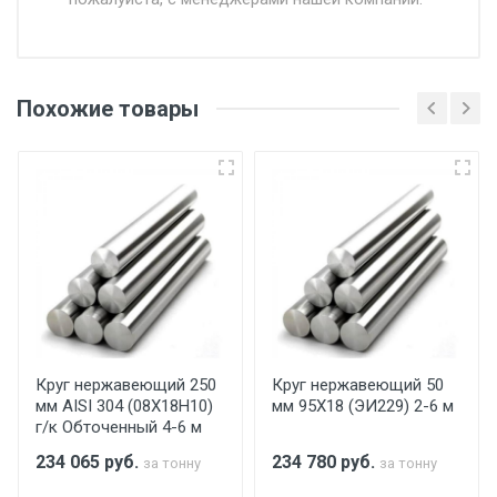
Доставка в течении 1 рабочего дня 24/7.
Отгрузка товара производится при наличии
оригинала доверенности и паспорта. При
Похожие товары
несоблюдении указанных требований,
поставщик вправе отказать покупателю в
передаче товара без возмещения каких-
либо убытков, и требовать от покупателя
уплаты понесенных расходов.
Самовывоз со склада г. Ивантеевка
Центральный проезд 27. Погрузка
производится только в открытую машину.
Ручная погрузка оплачивается
Круг нержавеющий 250
Круг нержавеющий 50
мм AISI 304 (08Х18Н10)
мм 95Х18 (ЭИ229) 2-6 м
дополнительно в размере, установленном
г/к Обточенный 4-6 м
поставщиком.
234 065
руб.
234 780
руб.
за тонну
за тонну
Уведомление об оплате обязательно.