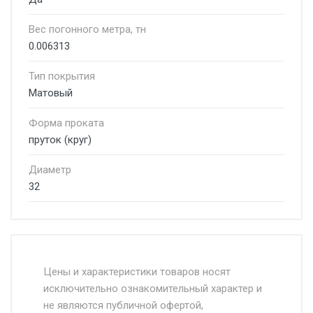
Вес погонного метра, тн
0.006313
Тип покрытия
Матовый
Форма проката
пруток (круг)
Диаметр
32
Стоимость доставки от 4500 руб. по
Москве и Московской области.
Цены и характеристики товаров носят
исключительно ознакомительный характер и
Доставка осуществляется собственным и
не являются публичной офертой,