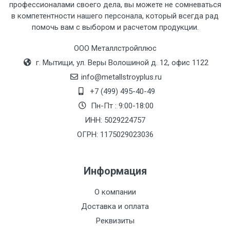
профессионалами своего дела, вы можете не сомневаться
Тип
Ставка
ТТК
Садовое
1к
в компетентности нашего персонала, который всегда рад
помочь вам с выбором и расчетом продукции.
транспорта
по
Москве
ООО Металлстройплюс
(7+1ч.)
г. Мытищи, ул. Веры Волошиной д. 12, офис 1122
info@metallstroyplus.ru
Груз до 6 м,
5500 с
500
500
27р
+7 (499) 495-40-49
вес до 1.5 тн
НДС
МК
Пн-Пт : 9:00-18:00
ИНН: 5029224757
Груз до 6 м,
6500 с
1000
1000
35р
вес до 2 тн
НДС
МК
ОГРН: 1175029023036
Груз до 6 м,
7500 с
1000
1000
35р
Информация
вес до 3 тн
НДС
МК
О компании
Груз до 6 м,
9000 с
1000
1000
40р
Доставка и оплата
вес до 5 тн
НДС
МК
Реквизиты