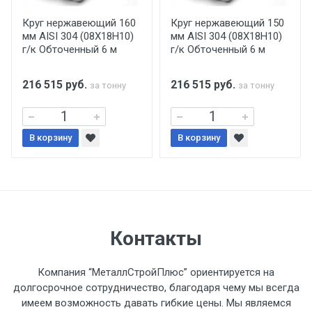
производится только в открытую машину.
Ручная погрузка оплачивается
Круг нержавеющий 160
Круг нержавеющий 150
мм AISI 304 (08Х18Н10)
мм AISI 304 (08Х18Н10)
дополнительно в размере, установленном
г/к Обточенный 6 м
г/к Обточенный 6 м
поставщиком.
216 515
руб.
216 515
руб.
за тонну
за тонну
Уведомление об оплате обязательно.
При доставке товара, Клиент заранее
В корзину
В корзину
обязан обеспечить подъезные пути для
разгружаемого а/м. На разгрузку
автомобиля предоставляется не более 2-х
часов.
Стоимость доставки по РФ
Контакты
рассчитывается индивидуально.
Компания “МеталлСтройПлюс” ориентируется на
долгосрочное сотрудничество, благодаря чему мы всегда
имеем возможность давать гибкие цены. Мы являемся