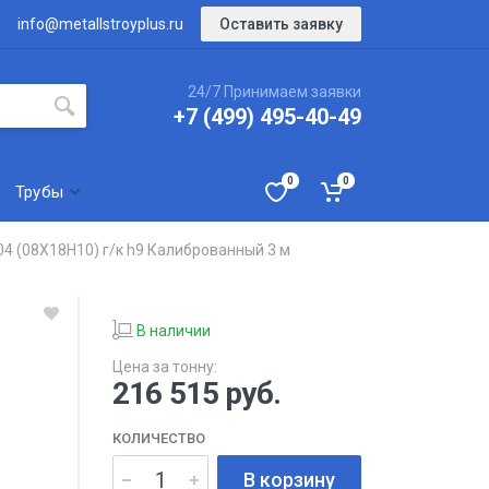
Оставить заявку
info@metallstroyplus.ru
24/7 Принимаем заявки
+7 (499) 495-40-49
0
0
Трубы
4 (08Х18Н10) г/к h9 Калиброванный 3 м
В наличии
Цена за тонну:
216 515
руб.
КОЛИЧЕСТВО
В корзину