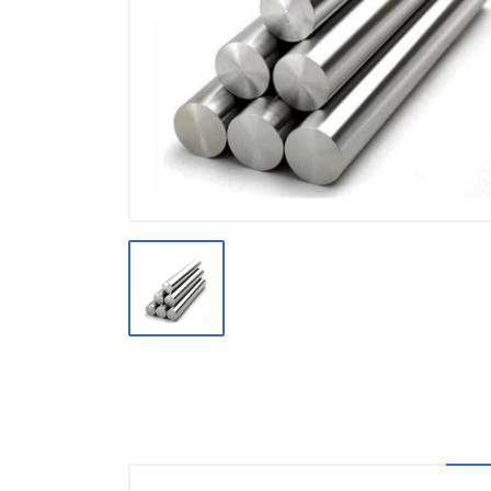
Производство
Штакетник
Черный металлопрокат
Нержавеющий металлопрокат
Трубы
Детали трубопроводов и
метизы
Оцинкованный металлопрокат
Запорная арматура
Цветные металлы
Поликарбонат
ЖБИ