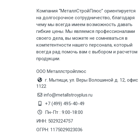
Компания “МеталлСтройПлюс” ориентируется
Груз до 6 м, вес до 3 тн
на долгосрочное сотрудничество, благодаря
чему мы всегда имеем возможность давать
Груз до 6 м, вес до 5 тн
гибкие цены. Мы являемся профессионалами
своего дела, вы можете не сомневаться в
Груз до 6 м, вес до 8 тн
компетентности нашего персонала, который
всегда рад помочь вам с выбором и расчетом
продукции.
Груз до 6 м, вес до 10 тн
ООО Металлстройплюс
Груз до 12 м, вес до 20 тн
г. Мытищи, ул. Веры Волошиной д. 12, офис
1122
Манипулятор до 6 м, вес до 5 тн
info@metallstroyplus.ru
+7 (499) 495-40-49
Пн-Пт : 9:00-18:00
Манипулятор до 6 м, вес до 8 тн
ИНН: 5029224757
ОГРН: 1175029023036