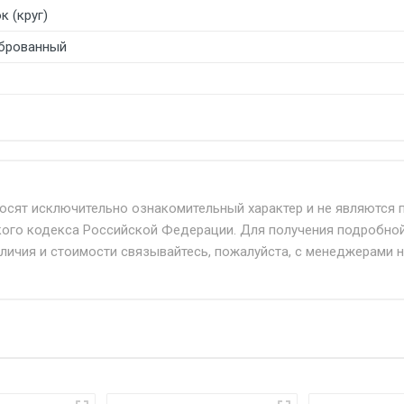
к (круг)
брованный
б. по Москве и Московской области.
твенным и наёмным транспортом, стоимость доставки расс
носят исключительно ознакомительный характер и не являются 
кого кодекса Российской Федерации. Для получения подробно
+ от 500.
аличия и стоимости связывайтесь, пожалуйста, с менеджерами 
дня 24/7.
при наличии оригинала доверенности и паспорта. При нес
упателю в передаче товара без возмещения каких-либо уб