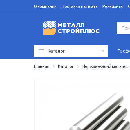
О компании
Доставка и оплата
Реквизиты
Проф
Каталог
Профнастил
Главная
Каталог
Нержавеющий металлоп
Водосточная система
Доборные элементы
Металлочерепица
Гофролист
Сэндвич-панели
Метизы