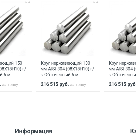
еевка Центральный проезд 27. Погрузка производится толь
ительно в размере, установленном поставщиком.
ельно.
аранее обязан обеспечить подъезные пути для разгружаемо
асов.
еющий 150
Круг нержавеющий 130
Круг нержав
считывается индивидуально.
(08Х18Н10) г/
мм AISI 304 (08Х18Н10) г/
мм AISI 304 
й 6 м
к Обточенный 6 м
к Обточенны
.
216 515
руб.
216 515
руб
за тонну
за тонну
Ставка по Москве
ТТК
Садовое
1км з
(7+1ч.)
5500 с НДС
500
500
27р./к
Информация
К
6500 с НДС
1000
1000
35р./к