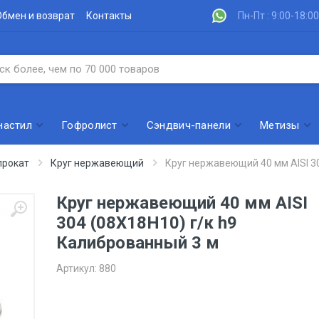
Обмен и возврат
Контакты
Пн-Пт : 9:00-18:00
настил
Гофролист
Сэндвич-панели
Метизы
рокат
Круг нержавеющий
Круг нержавеющий 40 мм AISI 30
Круг нержавеющий 40 мм AISI
304 (08Х18Н10) г/к h9
Калиброванный 3 м
Артикул:
880