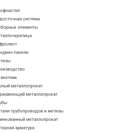
офнастил
м за МКАД
досточная система
борные элементы
м за МКАД
таллочерепица
м за МКАД
фролист
ндвич-панели
м за МКАД
тизы
оизводство
м за МКАД
акетник
рный металлопрокат
ласованию с транспортным
ржавеющий металлопрокат
ом
убы
тали трубопроводов и метизы
ласованию с транспортным
инкованный металлопрокат
ом
порная арматура