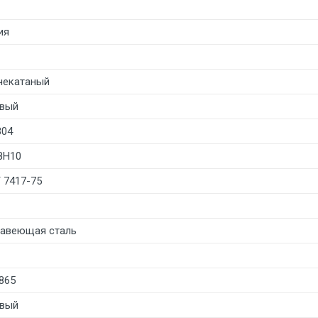
ия
чекатаный
вый
304
8Н10
 7417-75
авеющая сталь
865
вый