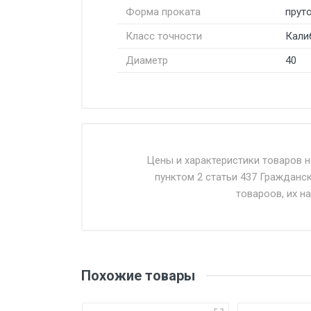
Форма проката
пруто
Класс точности
Кали
Диаметр
40
Стоимость доставки от 4500 ру
Доставка осуществляется собс
Цены и характеристики товаров 
пунктом 2 статьи 437 Гражданс
Въезд на ТТК и Садовое кольцо 
товароов, их н
Доставка в течении 1 рабочего 
Отгрузка товара производится 
поставщик вправе отказать пок
Похожие товары
уплаты понесенных расходов.