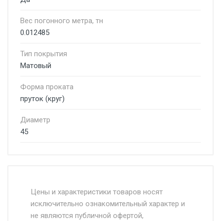
Вес погонного метра, тн
0.012485
Тип покрытия
Матовый
Форма проката
пруток (круг)
Диаметр
45
Стоимость доставки от 4500 руб. по
Москве и Московской области.
Цены и характеристики товаров носят
исключительно ознакомительный характер и
Доставка осуществляется собственным и
не являются публичной офертой,