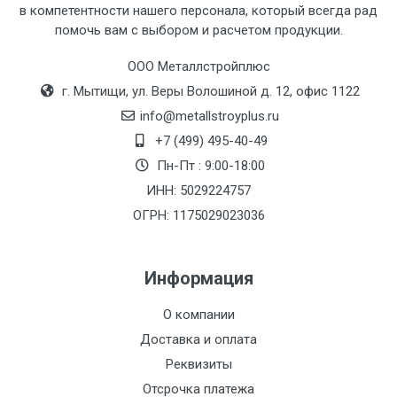
в компетентности нашего персонала, который всегда рад
Тип
Ставка
ТТК
Садовое
1к
помочь вам с выбором и расчетом продукции.
транспорта
по
ООО Металлстройплюс
Москве
г. Мытищи, ул. Веры Волошиной д. 12, офис 1122
(7+1ч.)
info@metallstroyplus.ru
Груз до 6 м,
5500 с
500
500
27р
+7 (499) 495-40-49
вес до 1.5 тн
НДС
МК
Пн-Пт : 9:00-18:00
ИНН: 5029224757
Груз до 6 м,
6500 с
1000
1000
35р
ОГРН: 1175029023036
вес до 2 тн
НДС
МК
Информация
Груз до 6 м,
7500 с
1000
1000
35р
вес до 3 тн
НДС
МК
О компании
Доставка и оплата
Груз до 6 м,
9000 с
1000
1000
40р
Реквизиты
вес до 5 тн
НДС
МК
Отсрочка платежа