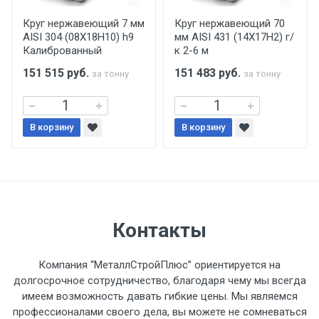
производится только в открытую машину.
Ручная погрузка оплачивается
Круг нержавеющий 7 мм
Круг нержавеющий 70
AISI 304 (08Х18Н10) h9
мм AISI 431 (14Х17Н2) г/
дополнительно в размере, установленном
Калиброванный
к 2-6 м
поставщиком.
151 515
руб.
151 483
руб.
за тонну
за тонну
Уведомление об оплате обязательно.
В корзину
При доставке товара, Клиент заранее
В корзину
обязан обеспечить подъезные пути для
разгружаемого а/м. На разгрузку
автомобиля предоставляется не более 2-х
часов.
Контакты
Стоимость доставки по РФ
рассчитывается индивидуально.
Компания “МеталлСтройПлюс” ориентируется на
долгосрочное сотрудничество, благодаря чему мы всегда
имеем возможность давать гибкие цены. Мы являемся
профессионалами своего дела, вы можете не сомневаться