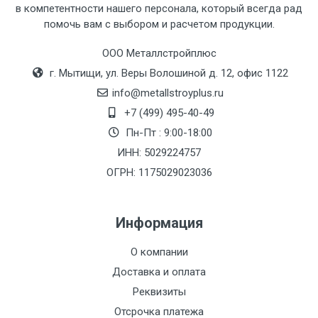
в компетентности нашего персонала, который всегда рад
Тип
Ставка
ТТК
Садовое
1к
помочь вам с выбором и расчетом продукции.
транспорта
по
ООО Металлстройплюс
Москве
г. Мытищи, ул. Веры Волошиной д. 12, офис 1122
(7+1ч.)
info@metallstroyplus.ru
Груз до 6 м,
5500 с
500
500
27р
+7 (499) 495-40-49
вес до 1.5 тн
НДС
МК
Пн-Пт : 9:00-18:00
ИНН: 5029224757
Груз до 6 м,
6500 с
1000
1000
35р
ОГРН: 1175029023036
вес до 2 тн
НДС
МК
Информация
Груз до 6 м,
7500 с
1000
1000
35р
вес до 3 тн
НДС
МК
О компании
Доставка и оплата
Груз до 6 м,
9000 с
1000
1000
40р
Реквизиты
вес до 5 тн
НДС
МК
Отсрочка платежа