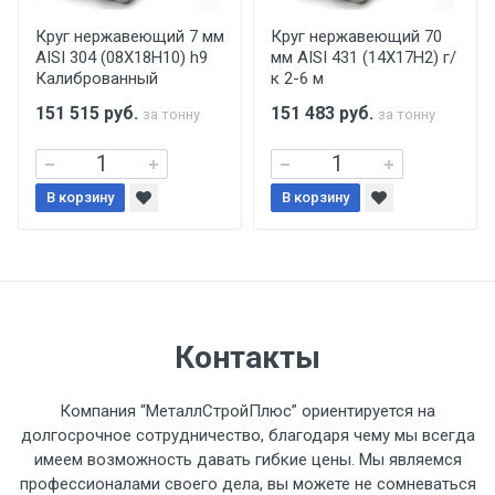
производится только в открытую машину.
Ручная погрузка оплачивается
Круг нержавеющий 7 мм
Круг нержавеющий 70
AISI 304 (08Х18Н10) h9
мм AISI 431 (14Х17Н2) г/
дополнительно в размере, установленном
Калиброванный
к 2-6 м
поставщиком.
151 515
руб.
151 483
руб.
за тонну
за тонну
Уведомление об оплате обязательно.
В корзину
При доставке товара, Клиент заранее
В корзину
обязан обеспечить подъезные пути для
разгружаемого а/м. На разгрузку
автомобиля предоставляется не более 2-х
часов.
Контакты
Стоимость доставки по РФ
рассчитывается индивидуально.
Компания “МеталлСтройПлюс” ориентируется на
долгосрочное сотрудничество, благодаря чему мы всегда
имеем возможность давать гибкие цены. Мы являемся
профессионалами своего дела, вы можете не сомневаться