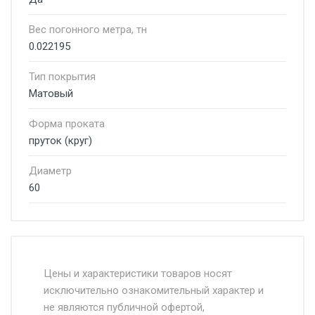
Вес погонного метра, тн
0.022195
Тип покрытия
Матовый
Форма проката
пруток (круг)
Диаметр
60
Стоимость доставки от 4500 руб. по
Москве и Московской области.
Цены и характеристики товаров носят
исключительно ознакомительный характер и
Доставка осуществляется собственным и
не являются публичной офертой,