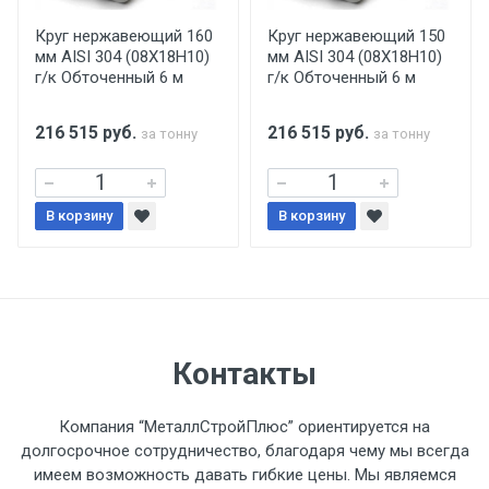
производится только в открытую машину.
Ручная погрузка оплачивается
Круг нержавеющий 160
Круг нержавеющий 150
мм AISI 304 (08Х18Н10)
мм AISI 304 (08Х18Н10)
дополнительно в размере, установленном
г/к Обточенный 6 м
г/к Обточенный 6 м
поставщиком.
216 515
руб.
216 515
руб.
за тонну
за тонну
Уведомление об оплате обязательно.
При доставке товара, Клиент заранее
В корзину
В корзину
обязан обеспечить подъезные пути для
разгружаемого а/м. На разгрузку
автомобиля предоставляется не более 2-х
часов.
Стоимость доставки по РФ
Контакты
рассчитывается индивидуально.
Компания “МеталлСтройПлюс” ориентируется на
долгосрочное сотрудничество, благодаря чему мы всегда
имеем возможность давать гибкие цены. Мы являемся