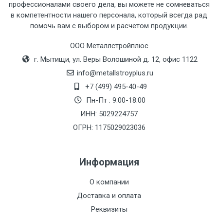
профессионалами своего дела, вы можете не сомневаться
Тип
Ставка
ТТК
Садовое
1к
в компетентности нашего персонала, который всегда рад
помочь вам с выбором и расчетом продукции.
транспорта
по
Москве
ООО Металлстройплюс
(7+1ч.)
г. Мытищи, ул. Веры Волошиной д. 12, офис 1122
info@metallstroyplus.ru
Груз до 6 м,
5500 с
500
500
27р
+7 (499) 495-40-49
вес до 1.5 тн
НДС
МК
Пн-Пт : 9:00-18:00
ИНН: 5029224757
Груз до 6 м,
6500 с
1000
1000
35р
вес до 2 тн
НДС
МК
ОГРН: 1175029023036
Груз до 6 м,
7500 с
1000
1000
35р
Информация
вес до 3 тн
НДС
МК
О компании
Груз до 6 м,
9000 с
1000
1000
40р
Доставка и оплата
вес до 5 тн
НДС
МК
Реквизиты