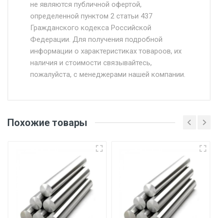
Доставка осуществляется собственным и
не являются публичной офертой,
определенной пунктом 2 статьи 437
наёмным транспортом, стоимость
Гражданского кодекса Российской
доставки рассчитывается Ставка + км от
Федерации. Для получения подробной
МКАД, Въезд на ТТК и Садовое кольцо +
информации о характеристиках товароов, их
от 500.
наличия и стоимости связывайтесь,
пожалуйста, с менеджерами нашей компании.
Доставка в течении 1 рабочего дня 24/7.
Отгрузка товара производится при наличии
оригинала доверенности и паспорта. При
Похожие товары
несоблюдении указанных требований,
поставщик вправе отказать покупателю в
передаче товара без возмещения каких-
либо убытков, и требовать от покупателя
уплаты понесенных расходов.
Самовывоз со склада г. Ивантеевка
Центральный проезд 27. Погрузка