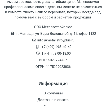
имеем возможность давать гибкие цены. Мы являемся
профессионалами своего дела, вы можете не сомневаться
Тип
Ставка
ТТК
Садовое
1к
в компетентности нашего персонала, который всегда рад
помочь вам с выбором и расчетом продукции.
транспорта
по
Москве
ООО Металлстройплюс
(7+1ч.)
г. Мытищи, ул. Веры Волошиной д. 12, офис 1122
info@metallstroyplus.ru
Груз до 6 м,
5500 с
500
500
27р
+7 (499) 495-40-49
вес до 1.5 тн
НДС
МК
Пн-Пт : 9:00-18:00
ИНН: 5029224757
Груз до 6 м,
6500 с
1000
1000
35р
вес до 2 тн
НДС
МК
ОГРН: 1175029023036
Груз до 6 м,
7500 с
1000
1000
35р
Информация
вес до 3 тн
НДС
МК
О компании
Груз до 6 м,
9000 с
1000
1000
40р
Доставка и оплата
вес до 5 тн
НДС
МК