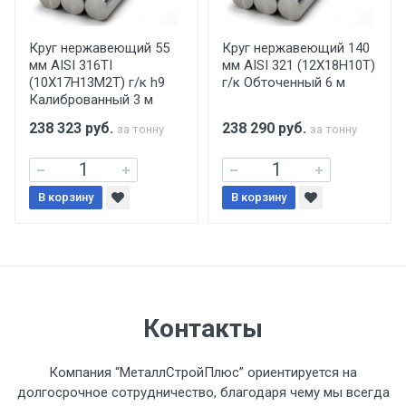
производится только в открытую машину.
Ручная погрузка оплачивается
Круг нержавеющий 55
Круг нержавеющий 140
мм AISI 316TI
мм AISI 321 (12Х18Н10Т)
дополнительно в размере, установленном
(10Х17Н13М2Т) г/к h9
г/к Обточенный 6 м
поставщиком.
Калиброванный 3 м
238 323
руб.
238 290
руб.
за тонну
за тонну
Уведомление об оплате обязательно.
При доставке товара, Клиент заранее
В корзину
В корзину
обязан обеспечить подъезные пути для
разгружаемого а/м. На разгрузку
автомобиля предоставляется не более 2-х
часов.
Стоимость доставки по РФ
Контакты
рассчитывается индивидуально.
Компания “МеталлСтройПлюс” ориентируется на
долгосрочное сотрудничество, благодаря чему мы всегда