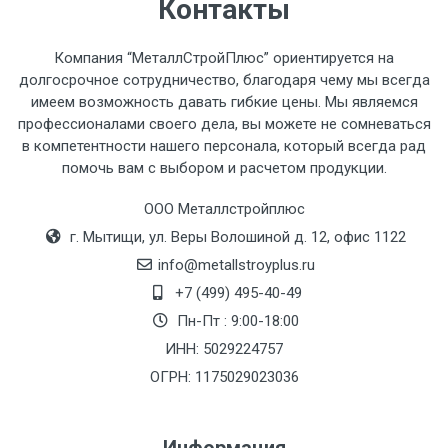
Стоимость доставки по РФ
Контакты
рассчитывается индивидуально.
Компания “МеталлСтройПлюс” ориентируется на
долгосрочное сотрудничество, благодаря чему мы всегда
имеем возможность давать гибкие цены. Мы являемся
профессионалами своего дела, вы можете не сомневаться
Тип
Ставка
ТТК
Садовое
1к
в компетентности нашего персонала, который всегда рад
помочь вам с выбором и расчетом продукции.
транспорта
по
Москве
ООО Металлстройплюс
(7+1ч.)
г. Мытищи, ул. Веры Волошиной д. 12, офис 1122
info@metallstroyplus.ru
Груз до 6 м,
5500 с
500
500
27р
+7 (499) 495-40-49
вес до 1.5 тн
НДС
МК
Пн-Пт : 9:00-18:00
ИНН: 5029224757
Груз до 6 м,
6500 с
1000
1000
35р
вес до 2 тн
НДС
МК
ОГРН: 1175029023036
Груз до 6 м,
7500 с
1000
1000
35р