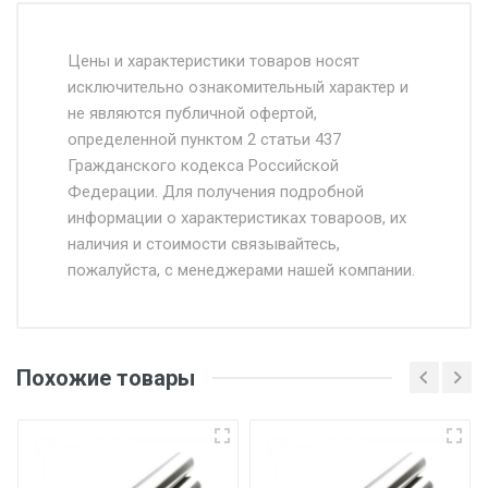
Стоимость доставки от 4500 руб. по
Москве и Московской области.
Цены и характеристики товаров носят
исключительно ознакомительный характер и
Доставка осуществляется собственным и
не являются публичной офертой,
определенной пунктом 2 статьи 437
наёмным транспортом, стоимость
Гражданского кодекса Российской
доставки рассчитывается Ставка + км от
Федерации. Для получения подробной
МКАД, Въезд на ТТК и Садовое кольцо +
информации о характеристиках товароов, их
от 500.
наличия и стоимости связывайтесь,
пожалуйста, с менеджерами нашей компании.
Доставка в течении 1 рабочего дня 24/7.
Отгрузка товара производится при наличии
оригинала доверенности и паспорта. При
Похожие товары
несоблюдении указанных требований,
поставщик вправе отказать покупателю в
передаче товара без возмещения каких-
либо убытков, и требовать от покупателя