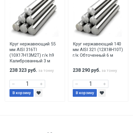
уплаты понесенных расходов.
Самовывоз со склада г. Ивантеевка
Центральный проезд 27. Погрузка
производится только в открытую машину.
Ручная погрузка оплачивается
Круг нержавеющий 55
Круг нержавеющий 140
мм AISI 316TI
мм AISI 321 (12Х18Н10Т)
дополнительно в размере, установленном
(10Х17Н13М2Т) г/к h9
г/к Обточенный 6 м
поставщиком.
Калиброванный 3 м
238 323
руб.
238 290
руб.
за тонну
за тонну
Уведомление об оплате обязательно.
При доставке товара, Клиент заранее
В корзину
В корзину
обязан обеспечить подъезные пути для
разгружаемого а/м. На разгрузку
автомобиля предоставляется не более 2-х
часов.