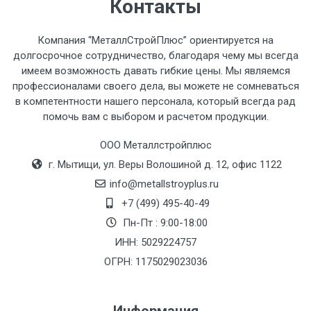
Стоимость доставки по РФ
Контакты
рассчитывается индивидуально.
Компания “МеталлСтройПлюс” ориентируется на
долгосрочное сотрудничество, благодаря чему мы всегда
имеем возможность давать гибкие цены. Мы являемся
профессионалами своего дела, вы можете не сомневаться
Тип
Ставка
ТТК
Садовое
1к
в компетентности нашего персонала, который всегда рад
помочь вам с выбором и расчетом продукции.
транспорта
по
Москве
ООО Металлстройплюс
(7+1ч.)
г. Мытищи, ул. Веры Волошиной д. 12, офис 1122
info@metallstroyplus.ru
Груз до 6 м,
5500 с
500
500
27р
+7 (499) 495-40-49
вес до 1.5 тн
НДС
МК
Пн-Пт : 9:00-18:00
ИНН: 5029224757
Груз до 6 м,
6500 с
1000
1000
35р
вес до 2 тн
НДС
МК
ОГРН: 1175029023036
Груз до 6 м,
7500 с
1000
1000
35р