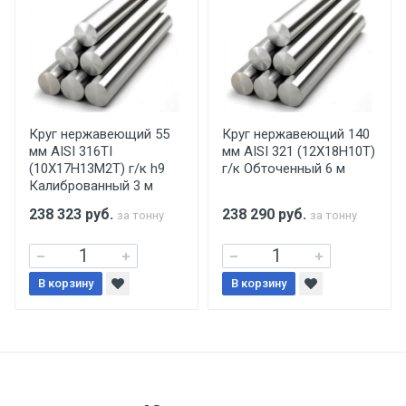
уплаты понесенных расходов.
Самовывоз со склада г. Ивантеевка
Центральный проезд 27. Погрузка
производится только в открытую машину.
Ручная погрузка оплачивается
Круг нержавеющий 55
Круг нержавеющий 140
мм AISI 316TI
мм AISI 321 (12Х18Н10Т)
дополнительно в размере, установленном
(10Х17Н13М2Т) г/к h9
г/к Обточенный 6 м
поставщиком.
Калиброванный 3 м
238 323
руб.
238 290
руб.
за тонну
за тонну
Уведомление об оплате обязательно.
При доставке товара, Клиент заранее
В корзину
В корзину
обязан обеспечить подъезные пути для
разгружаемого а/м. На разгрузку
автомобиля предоставляется не более 2-х
часов.