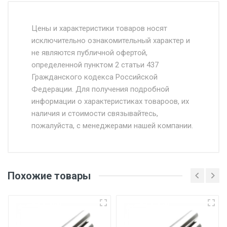
Стоимость доставки от 4500 руб. по
Москве и Московской области.
Цены и характеристики товаров носят
исключительно ознакомительный характер и
Доставка осуществляется собственным и
не являются публичной офертой,
определенной пунктом 2 статьи 437
наёмным транспортом, стоимость
Гражданского кодекса Российской
доставки рассчитывается Ставка + км от
Федерации. Для получения подробной
МКАД, Въезд на ТТК и Садовое кольцо +
информации о характеристиках товароов, их
от 500.
наличия и стоимости связывайтесь,
пожалуйста, с менеджерами нашей компании.
Доставка в течении 1 рабочего дня 24/7.
Отгрузка товара производится при наличии
оригинала доверенности и паспорта. При
Похожие товары
несоблюдении указанных требований,
поставщик вправе отказать покупателю в
передаче товара без возмещения каких-
либо убытков, и требовать от покупателя