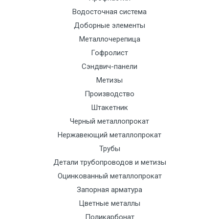
до 6 м, вес
НДС
сог
Водосточная система
до 5 тн
(7+1ч.)
с
Доборные элементы
тра
Металлочерепица
отд
Гофролист
Сэндвич-панели
Манипулятор
12500 с
2000
2000
По
до 6 м, вес
НДС
сог
Метизы
до 8 тн
(7+1ч.)
с
Производство
тра
Штакетник
отд
Черный металлопрокат
Нержавеющий металлопрокат
Манипулятор
15500 с
2500
2500
По
Трубы
до 6 м, вес
НДС
сог
Детали трубопроводов и метизы
до 10 тн
(7+1ч.)
с
Оцинкованный металлопрокат
тра
Запорная арматура
отд
Цветные металлы
Поликарбонат