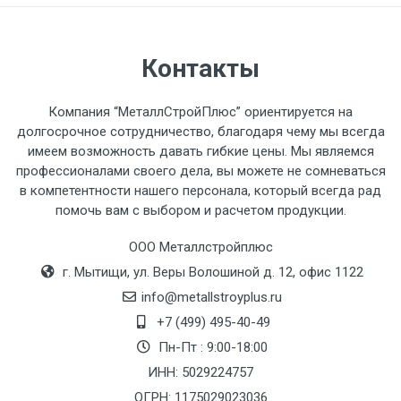
часов.
Стоимость доставки по РФ
Контакты
рассчитывается индивидуально.
Компания “МеталлСтройПлюс” ориентируется на
долгосрочное сотрудничество, благодаря чему мы всегда
имеем возможность давать гибкие цены. Мы являемся
профессионалами своего дела, вы можете не сомневаться
Тип
Ставка
ТТК
Садовое
1к
в компетентности нашего персонала, который всегда рад
помочь вам с выбором и расчетом продукции.
транспорта
по
Москве
ООО Металлстройплюс
(7+1ч.)
г. Мытищи, ул. Веры Волошиной д. 12, офис 1122
info@metallstroyplus.ru
Груз до 6 м,
5500 с
500
500
27р
+7 (499) 495-40-49
вес до 1.5 тн
НДС
МК
Пн-Пт : 9:00-18:00
ИНН: 5029224757
Груз до 6 м,
6500 с
1000
1000
35р
вес до 2 тн
НДС
МК
ОГРН: 1175029023036