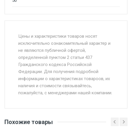
50
Стоимость доставки от 4500 руб. по
Москве и Московской области.
Цены и характеристики товаров носят
исключительно ознакомительный характер и
Доставка осуществляется собственным и
не являются публичной офертой,
определенной пунктом 2 статьи 437
наёмным транспортом, стоимость
Гражданского кодекса Российской
доставки рассчитывается Ставка + км от
Федерации. Для получения подробной
МКАД, Въезд на ТТК и Садовое кольцо +
информации о характеристиках товароов, их
от 500.
наличия и стоимости связывайтесь,
пожалуйста, с менеджерами нашей компании.
Доставка в течении 1 рабочего дня 24/7.
Отгрузка товара производится при наличии
оригинала доверенности и паспорта. При
Похожие товары
несоблюдении указанных требований,